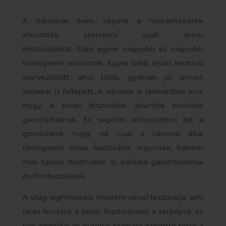
A hatvanas évek végére a rockzenekarok
elkezdték szervezni saját zenei
fesztiváljaikat. Ezek egyre nagyobb és nagyobb
tömegeket vonzottak. Egyre több olyan fesztivál
szerveződött, ahol több, gyakran jól ismert
zenekar is fellépett. A városok is ráébredtek arra,
hogy a zenei fesztiválok jelentős bevételt
generálhatnak. Ez segített elterjeszteni azt a
gondolatot, hogy ne csak a városok által
támogatott zenei fesztiválok legyenek, hanem
más típusú fesztiválok is, például gasztronómiai
és filmfesztiválok.
A világ leghíresebb modern zenei fesztiválja, ami
talán felvette a zenei fesztiválokat a térképre, és
sok amerikai és európai számára ismertté tette a