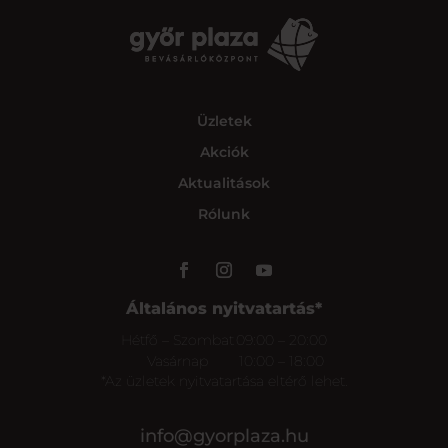
Üzletek
Akciók
Aktualitások
Rólunk
Általános nyitvatartás*
Hétfő – Szombat
09:00 – 20:00
Vasárnap
10:00 – 18:00
*Az üzletek nyitvatartása eltérő lehet.
info@gyorplaza.hu