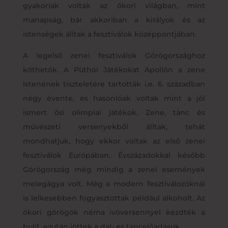
gyakoriak voltak az ókori világban, mint
manapság, bár akkoriban a királyok és az
istenségek álltak a fesztiválok középpontjában.
A legelső zenei fesztiválok Görögországhoz
köthetők. A Püthói Játékokat Apollón a zene
istenének tiszteletére tartották i.e. 6. században
négy évente, és hasonlóak voltak mint a jól
ismert ősi olimpiai játékok. Zene, tánc és
művészeti versenyekből álltak, tehát
mondhatjuk, hogy ekkor voltak az első zenei
fesztiválok Európában. Évszázadokkal később
Görögország még mindig a zenei események
melegágya volt. Még a modern fesztiválozóknál
is lelkesebben fogyasztottak például alkoholt. Az
ókori görögök néma ivóversennyel kezdték a
bulit, ezután jöttek a dal- és táncelőadások.