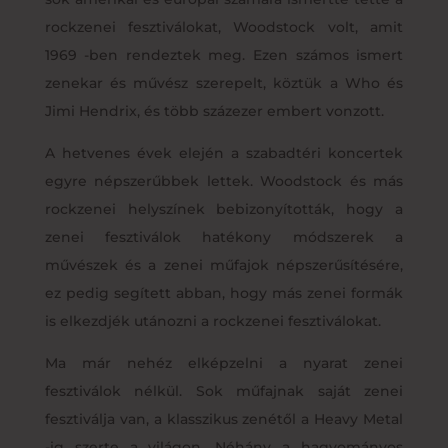
rockzenei fesztiválokat, Woodstock volt, amit
1969 -ben rendeztek meg. Ezen számos ismert
zenekar és művész szerepelt, köztük a Who és
Jimi Hendrix, és több százezer embert vonzott.
A hetvenes évek elején a szabadtéri koncertek
egyre népszerűbbek lettek. Woodstock és más
rockzenei helyszínek bebizonyították, hogy a
zenei fesztiválok hatékony módszerek a
művészek és a zenei műfajok népszerűsítésére,
ez pedig segített abban, hogy más zenei formák
is elkezdjék utánozni a rockzenei fesztiválokat.
Ma már nehéz elképzelni a nyarat zenei
fesztiválok nélkül. Sok műfajnak saját zenei
fesztiválja van, a klasszikus zenétől a Heavy Metal
-ig szerte a világon. Néhány a hagyományos