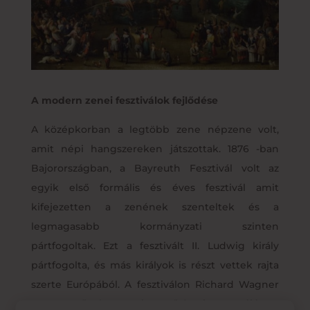
A modern zenei fesztiválok fejlődése
A középkorban a legtöbb zene népzene volt,
amit népi hangszereken játszottak. 1876 -ban
Bajorországban, a Bayreuth Fesztivál volt az
egyik első formális és éves fesztivál amit
kifejezetten a zenének szenteltek és a
legmagasabb kormányzati szinten
pártfogoltak. Ezt a fesztivált II. Ludwig király
pártfogolta, és más királyok is részt vettek rajta
szerte Európából. A fesztiválon Richard Wagner
zeneszerző akarta népszerűsíteni a zenéjét. A