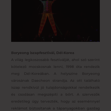
Boryeong iszapfesztivál, Dél-Korea
A világ legkoszosabb fesztiválját, ahol szó szerint
kötelező mocskosnak lenni, 1998 óta rendezik
meg Dél-Koreában. A helyszíne Boryeong
városának Daecheon strandja. Az ott található
iszap rendkívül jó tulajdonságokkal rendelkezik
és csodásan megszépíti a bőrt. A szervezők
eredetileg úgy tervezték, hogy az eseménnyel
reklámot biztosítanak a tápanyagokban gazdag