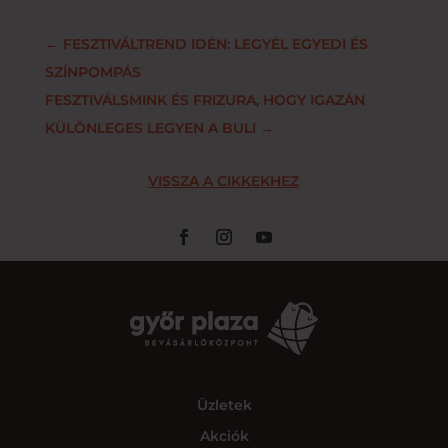
←
FESZTIVÁLTREND IDÉN: LEGYÉL EGYEDI ÉS
SZÍNPOMPÁS
FESZTIVÁLSMINK ÉS FRIZURA, HOGY IGAZÁN
KÜLÖNLEGES LEGYEN A BULI
→
VISSZA A CIKKEKHEZ
Üzletek
Akciók