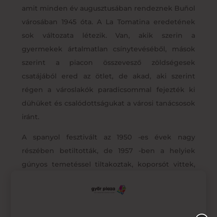
amit minden év augusztusában rendeznek Buñol
városában 1945 óta. A La Tomatina eredetének
sok változata létezik. Van, akik szerin a
gyermekek ártalmatlan csínytevéséből, mások
szerint a piacon összevesző zöldségesek
csatájából ered az ötlet, de akad, aki szerint
régen a városlakók paradicsommal fejezték ki
dühüket és csalódottságukat a városi tanácsosok
iránt.
A spanyol fesztivált az 1950 -es évek nagy
részében betiltották, de 1957 -ben a helyiek
gúnyos temetéssel tiltakoztak, koporsót vittek,
amiben óriási paradicsom volt, a zenekarok
pedig gyászindulót játszottak, végül megkapták
az engedélyt, és tarthattak fesztivált.