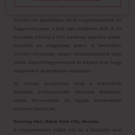
Songkrani Vízfesztivál
A legvadabb vízi harcként ismert fesztivál
minden év áprilisában kerül megrendezésre, és
hagyományosan a thai újév kezdetét jelzi. A víz
locsolása mindig a thai emberek számára áldást,
tisztulást és megújulást jelent. A fesztiválon
minden korosztály szuper vízipisztolyokkal vagy
vödör vízzel felfegyverkezve áll készen arra, hogy
idegeneket és barátokat eláztasson.
Az ünnepi programok közé a buborékok
parádéja, professzionális táncosok fellépései,
vallási felvonulások és egyéb szórakoztató
műsorok tartoznak.
Burning Man, Black Rock City, Nevada
A meglehetősen baljós név és a körülötte lévő