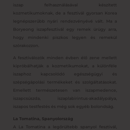
iszap felhasználásával készített
kozmetikumoknak, de a fesztivál gyorsan Korea
legnépszerűbb nyári rendezvényévé vált. Ma a
Boryeong iszapfesztivál egy remek ürügy arra,
hogy mindenki piszkos legyen és remekül
szórakozzon.
A fesztiválozók minden évben élő zene mellett
kipróbálhatják a kozmetikumokat, a különféle
iszaphoz kapcsolódó egészségügyi és
szépségápolási termékeket és szolgáltatásokat.
Emellett természetesen van iszapmedence,
iszapcsúszda, iszaplabirintus-akadálypálya,
iszapos testfestés és még sok egyéb bolondság.
La Tomatina, Spanyolország
A La Tomatina a legőrültebb spanyol fesztivál,