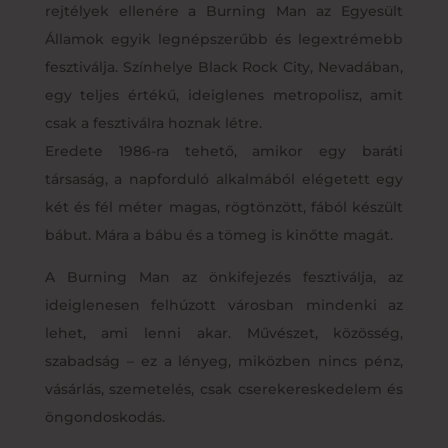
rejtélyek ellenére a Burning Man az Egyesült
Államok egyik legnépszerűbb és legextrémebb
fesztiválja. Színhelye Black Rock City, Nevadában,
egy teljes értékű, ideiglenes metropolisz, amit
csak a fesztiválra hoznak létre.
Eredete 1986-ra tehető, amikor egy baráti
társaság, a napforduló alkalmából elégetett egy
két és fél méter magas, rögtönzött, fából készült
bábut. Mára a bábu és a tömeg is kinőtte magát.
A Burning Man az önkifejezés fesztiválja, az
ideiglenesen felhúzott városban mindenki az
lehet, ami lenni akar. Művészet, közösség,
szabadság – ez a lényeg, miközben nincs pénz,
vásárlás, szemetelés, csak cserekereskedelem és
öngondoskodás.