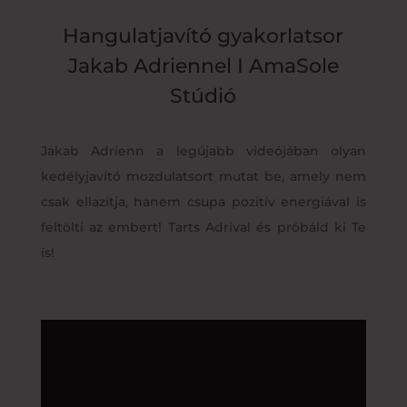
Hangulatjavító gyakorlatsor
Jakab Adriennel I AmaSole
Stúdió
Jakab Adrienn a legújabb videójában olyan
kedélyjavító mozdulatsort mutat be, amely nem
csak ellazítja, hanem csupa pozitív energiával is
feltölti az embert! Tarts Adrival és próbáld ki Te
is!