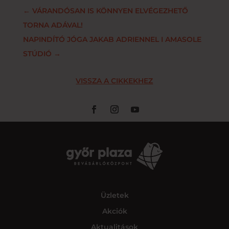
←
VÁRANDÓSAN IS KÖNNYEN ELVÉGEZHETŐ
TORNA ADÁVAL!
NAPINDÍTÓ JÓGA JAKAB ADRIENNEL I AMASOLE
STÚDIÓ
→
VISSZA A CIKKEKHEZ
Üzletek
Akciók
Aktualitások