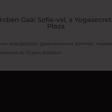
rcben Gaál Sofie-val, a Yogasecret
Plaza
rces energetizáló gyakorlatsorral bármely napsza
atracra és 15 perc énidőre!