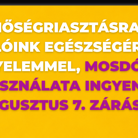
az oldal sütiket használ
ldalunkon „cookie"-kat (továbbiakban „süti") alkalmazunk. Ezek 
ok, melyek információt tárolnak webes böngészőjében. Ehhez 
ájárulása szükséges.
ütiket" az elektronikus hírközlésről szóló 2003. évi C. törvén
tronikus kereskedelmi szolgáltatások, az információs társadal