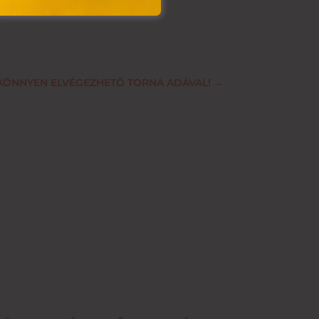
KÖNNYEN ELVÉGEZHETŐ TORNA ADÁVAL!
→