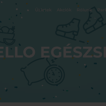
Üzletek
Akciók
Rólunk
Par
ELLO EGÉSZS