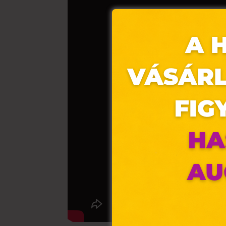
Ez 
Webo
fájl
hozz
A „s
elek