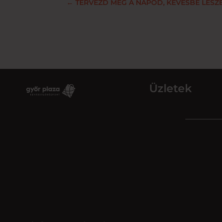
←
TERVEZD MEG A NAPOD, KEVÉSBÉ LESZE
Üzletek