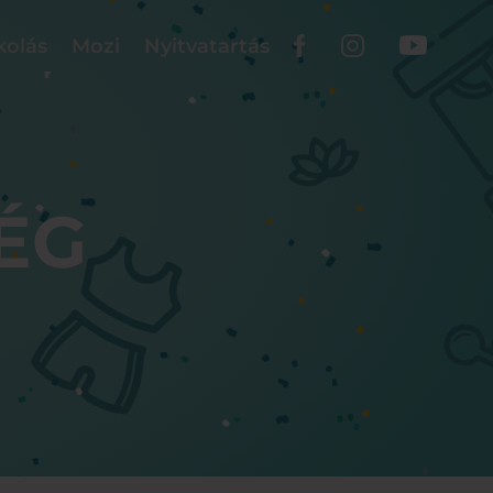
kolás
Mozi
Nyitvatartás
ÉG