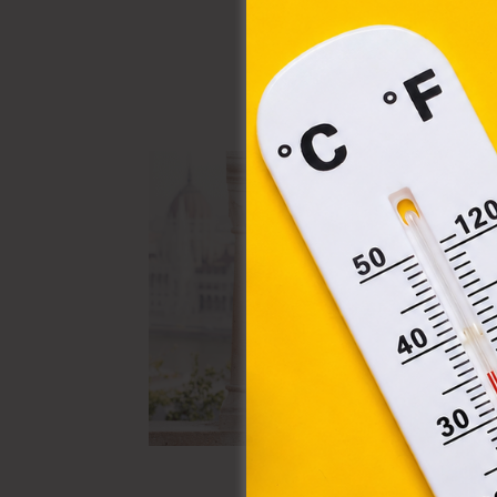
össz
törvé
webl
hasz
eszkö