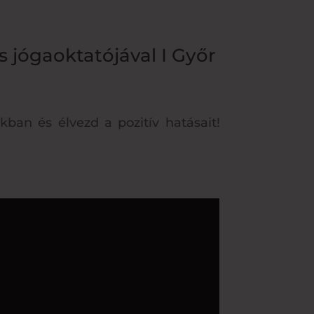
s jógaoktatójával I Győr
kban és élvezd a pozitív hatásait!