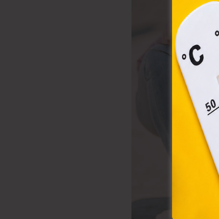
össz
törvé
webl
hasz
eszkö