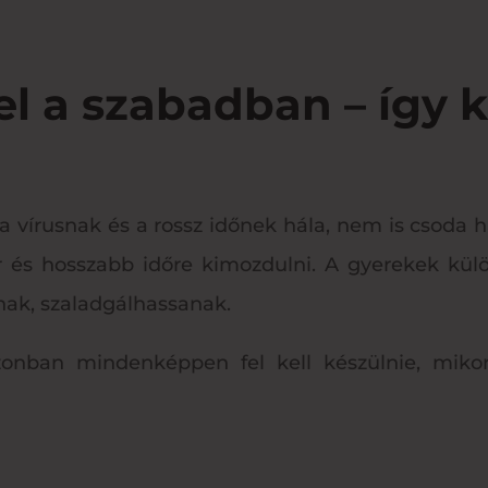
l a szabadban – így ké
a vírusnak és a rossz időnek hála, nem is csoda h
 és hosszabb időre kimozdulni. A gyerekek kü
ak, szaladgálhassanak.
zonban mindenképpen fel kell készülnie, mik