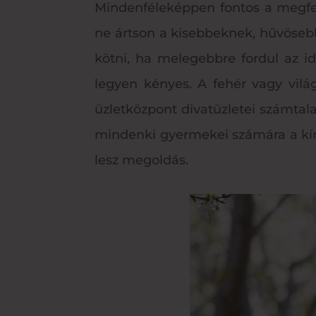
Mindenféleképpen fontos a megfel
ne ártson a kisebbeknek, hűvösebb
kötni, ha melegebbre fordul az i
legyen kényes. A fehér vagy vilá
üzletközpont divatüzletei számtala
mindenki gyermekei számára a kíná
lesz megoldás.