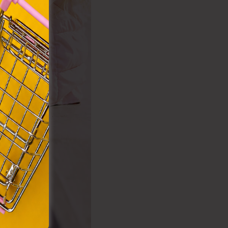
VIII.
. Azon
ütik"
egyéb
k.