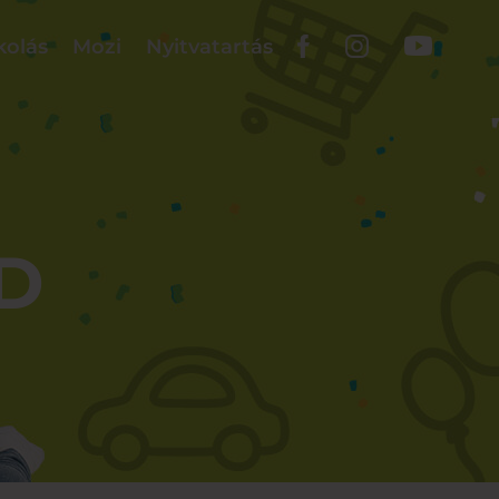
kolás
Mozi
Nyitvatartás
D