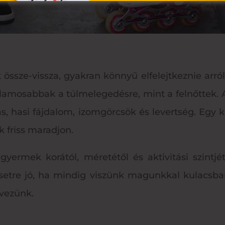
sze-vissza, gyakran könnyű elfelejtkeznie arról, h
lamosabbak a túlmelegedésre, mint a felnőttek. A 
ás, hasi fájdalom, izomgörcsök és levertség. Egy 
 friss maradjon.
ermek korától, méretétől és aktivitási szintjét
etre jó, ha mindig viszünk magunkkal kulacsban
rvezünk.