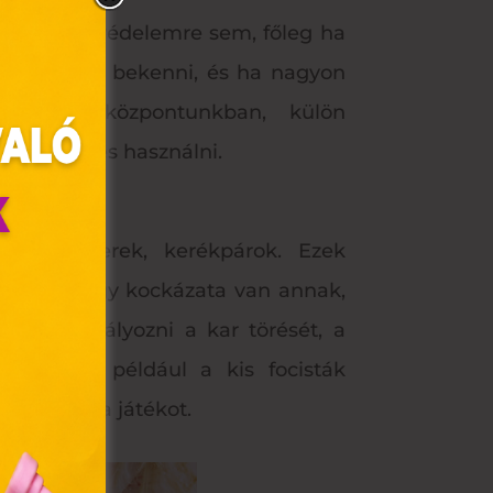
ülni a fényvédelemre sem, főleg ha
n érdemes bekenni, és ha nagyon
sz üzletközpontunkban, külön
keresni és használni.
kák, rollerek, kerékpárok. Ezek
, hiszen nagy kockázata van annak,
k megakadályozni a kar törését, a
olyan
n fontos például a kis focisták
az Ön
tel zárni a játékot.
y, az
ommal