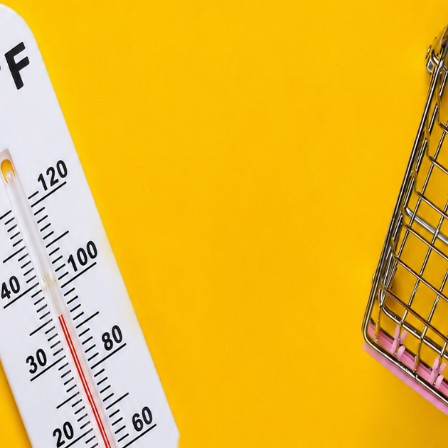
efüggő szolgáltatások egyes kérdéseiről szóló 2001. évi C
ny, valamint az Európai Unió előírásainak megfelelően használjuk
apoknak, melyek az Európai Unió országain belül működnek, a „s
nálatához, és ezeknek a felhasználó számítógépén vagy 
zén történő tárolásához a felhasználók hozzájárulását kell kérniü
Elfogadom
Módosítom a beállításokat