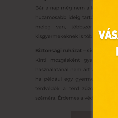
Bár a nap még nem a legerősebb ny
huzamosabb ideig tartózkodik g
meleg van, többször megismé
kisgyermekeknek is többféle kaph
Biztonsági ruházat – sisak, térdv
Kinti mozgásként gyakran kerül
Ez 
használatánál nem árt védeni egye
ha például egy gyermek kinyújtot
Webo
térdvédők a térd zúzódását. A 
fájl
hozz
számára. Érdemes a védőfelszerelés
A „s
elek