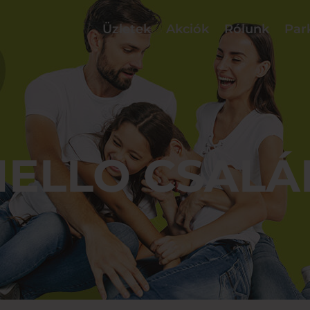
Üzletek
Akciók
Rólunk
Par
HELLO CSALÁ