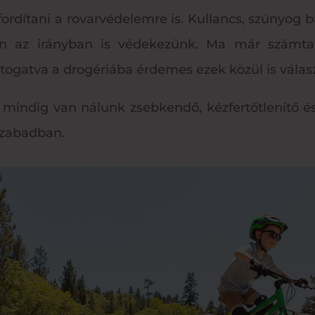
ordítani a rovarvédelemre is. Kullancs, szúnyog b
en az irányban is védekezünk. Ma már számtal
átogatva a drogériába érdemes ezek közül is válasz
a mindig van nálunk zsebkendő, kézfertőtlenítő é
 szabadban.