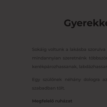
Gyerekke
Sokáig voltunk a lakásba szorulva 
mindannyian szeretnénk többször
kerékpározhassanak, labdázhassan
Egy szülőnek néhány dologra a
szabadban tölt.
Megfelelő ruházat