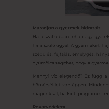
Maradjon a gyermek hidratált
Ha a szabadban rohan egy gyerek ös
ha a szülő ügyel. A gyermekek haj
szédülés, fejfájás, émelygés, hány
gyümölcs segíthet, hogy a gyermek
Mennyi víz elegendő? Ez függ a gy
hőmérséklet van éppen. Mindenes
magunkkal, ha kinti programot te
Rovarvédelem