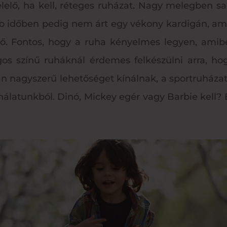
elő, ha kell, réteges ruházat. Nagy melegben sa
 időben pedig nem árt egy vékony kardigán, amit
dő. Fontos, hogy a ruha kényelmes legyen, ami
gos színű ruháknál érdemes felkészülni arra, ho
n nagyszerű lehetőséget kínálnak, a sportruházat
latunkból. Dinó, Mickey egér vagy Barbie kell? Bi