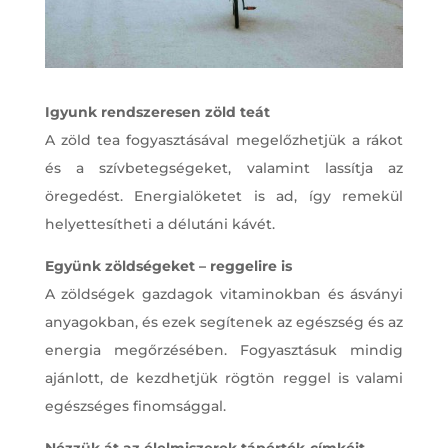
Igyunk rendszeresen zöld teát
A zöld tea fogyasztásával megelőzhetjük a rákot
és a szívbetegségeket, valamint lassítja az
öregedést. Energialöketet is ad, így remekül
helyettesítheti a délutáni kávét.
Együnk zöldségeket – reggelire is
A zöldségek gazdagok vitaminokban és ásványi
anyagokban, és ezek segítenek az egészség és az
energia megőrzésében. Fogyasztásuk mindig
ajánlott, de kezdhetjük rögtön reggel is valami
egészséges finomsággal.
Nézzük át az élelmiszerek tápérték-címkéit