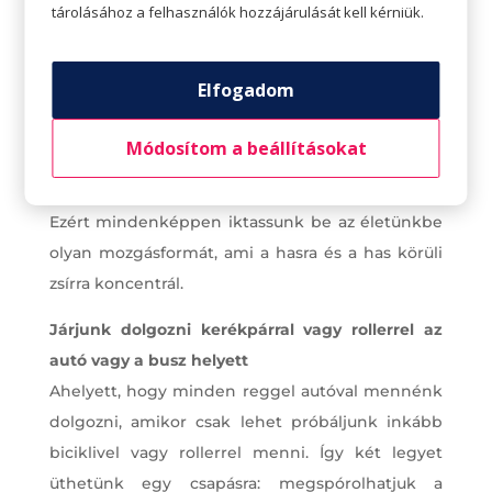
Az előbbi ugyanis magában hordozza az idő előtti
tárolásához a felhasználók hozzájárulását kell kérniük.
szív- és érrendszeri megbetegedések
kockázatát. Ennek az az oka, hogy a hasi
Elfogadom
szerveket körülvevő zsír zsírsavakat, gyulladást
okozó anyagokat és hormonokat szabadít fel,
Módosítom a beállításokat
amik magasabb LDL-koleszterin-, triglicerid-,
vércukorszint- és vérnyomásszinthez vezetnek.
Ezért mindenképpen iktassunk be az életünkbe
olyan mozgásformát, ami a hasra és a has körüli
zsírra koncentrál.
Járjunk dolgozni kerékpárral vagy rollerrel az
autó vagy a busz helyett
Ahelyett, hogy minden reggel autóval mennénk
dolgozni, amikor csak lehet próbáljunk inkább
biciklivel vagy rollerrel menni. Így két legyet
üthetünk egy csapásra: megspórolhatjuk a