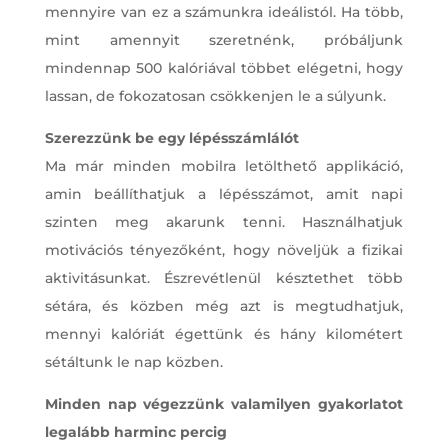
mennyire van ez a számunkra ideálistól. Ha több,
mint amennyit szeretnénk, próbáljunk
mindennap 500 kalóriával többet elégetni, hogy
lassan, de fokozatosan csökkenjen le a súlyunk.
Szerezzünk be egy lépésszámlálót
Ma már minden mobilra letölthető applikáció,
amin beállíthatjuk a lépésszámot, amit napi
szinten meg akarunk tenni. Használhatjuk
motivációs tényezőként, hogy növeljük a fizikai
aktivitásunkat. Észrevétlenül késztethet több
sétára, és közben még azt is megtudhatjuk,
mennyi kalóriát égettünk és hány kilométert
sétáltunk le nap közben.
Minden nap végezzünk valamilyen gyakorlatot
legalább harminc percig