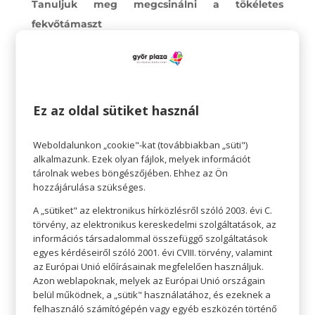
Tanuljuk meg megcsinálni a tökéletes
fekvőtámaszt
A fekvőtámaszt sokan a fitnesz barométerének
tartják. Megfelelően elvégzett fekvőtámaszok a
mellkas, a váll, a tricepsz, a hát, a has és még a
lábak izmait is igénybe veszik. Nagyon sokat
Ez az oldal sütiket használ
erősít, ha a saját súlyunkat meg tudjuk emelni.
De természetesen fekvőtámaszból nem kell
Weboldalunkon „cookie"-kat (továbbiakban „süti")
alkalmazunk. Ezek olyan fájlok, melyek információt
több, mint amennyit a korunk és a súlyunk
tárolnak webes böngészőjében. Ehhez az Ön
enged.
hozzájárulása szükséges.
A „sütiket" az elektronikus hírközlésről szóló 2003. évi C.
Koncentráljunk a hasunkra
törvény, az elektronikus kereskedelmi szolgáltatások, az
Az egészséges derékbőség fontos, és nem is
információs társadalommal összefüggő szolgáltatások
olyan könnyű elérni. Pedig a hason cipelni a
egyes kérdéseiről szóló 2001. évi CVIII. törvény, valamint
az Európai Unió előírásainak megfelelően használjuk.
túlsúlyt sokkal rosszabb az egészségünkre nézve,
Azon weblapoknak, melyek az Európai Unió országain
mint a csípőn és a combon.
belül működnek, a „sütik" használatához, és ezeknek a
felhasználó számítógépén vagy egyéb eszközén történő