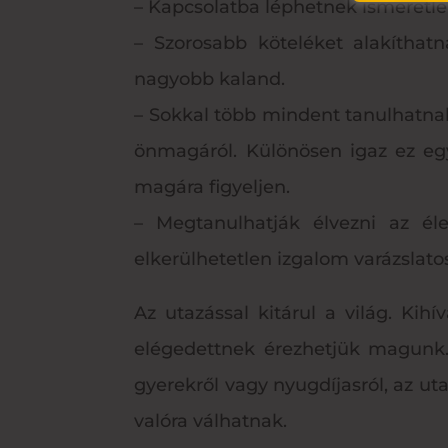
– Kapcsolatba léphetnek ismeretl
– Szorosabb köteléket alakíthatn
nagyobb kaland.
– Sokkal több mindent tanulhatna
önmagáról. Különösen igaz ez egy
magára figyeljen.
– Megtanulhatják élvezni az éle
elkerülhetetlen izgalom varázslatos
Az utazással kitárul a világ. Kih
elégedettnek érezhetjük magunk. 
gyerekről vagy nyugdíjasról, az ut
valóra válhatnak.