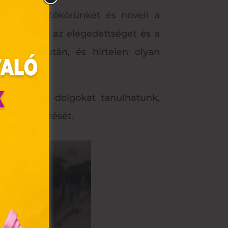
tágítja látókörünket és növeli a
ben érezzük az elégedettséget és a
asztalat után, és hirtelen olyan
ól, olyan dolgokat tanulhatunk,
ünk felfedezését.
olyan
az Ön
y, az
ommal