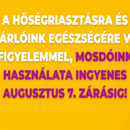
kedés, az új hely megfigyelése és megértése ki
s többet szeretnénk látni és tapasztalni, miköz
 máshogy kezdjük nézni a világot egy-egy tap
kre álmunkban sem gondoltunk.
ámunkra. Általa kiszakadhatunk a mindennapokb
ség, és lehetővé teszi a világban elfoglalt hely
az oldal sütiket használ
ldalunkon „cookie"-kat (továbbiakban „süti") alkalmazunk. Ezek 
ok, melyek információt tárolnak webes böngészőjében. Ehhez 
ájárulása szükséges.
ütiket" az elektronikus hírközlésről szóló 2003. évi C. törvén
tronikus kereskedelmi szolgáltatások, az információs társadal