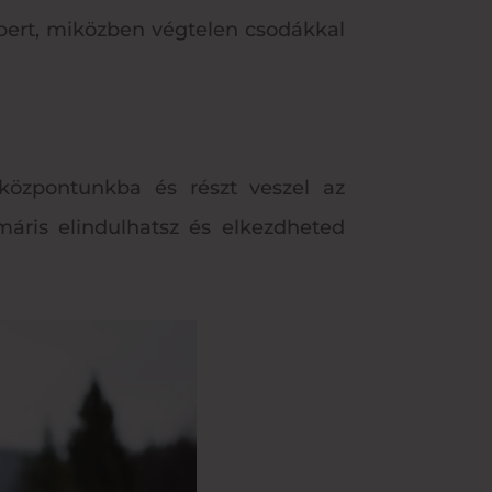
bert, miközben végtelen csodákkal
központunkba és részt veszel az
áris elindulhatsz és elkezdheted