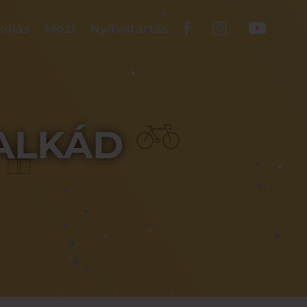
kolás
Mozi
Nyitvatartás
ALKÁD