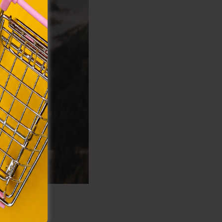
VIII.
. Azon
ütik"
egyéb
k.
.