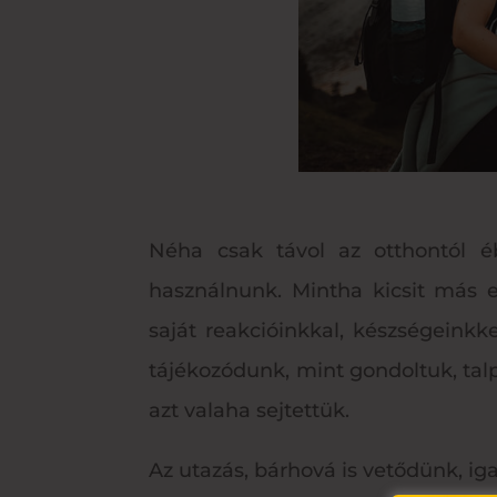
Néha csak távol az otthontól é
használnunk. Mintha kicsit más
saját reakcióinkkal, készségeink
tájékozódunk, mint gondoltuk, tal
azt valaha sejtettük.
Az utazás, bárhová is vetődünk, iga