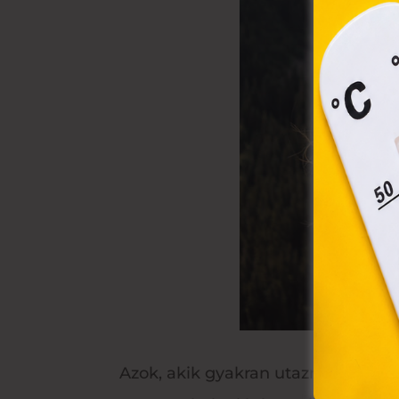
össz
törvé
webl
hasz
eszkö
Azok, akik gyakran utaznak, sokkal