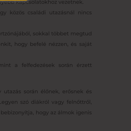
élyebb kapcsolatokhoz vezetnek.
egy közös családi utazásnál nincs
rtzónájából, sokkal többet megtud
kit, hogy befelé nézzen, és saját
mint a felfedezések során érzett
gy utazás során élőnek, erősnek és
gyen szó diákról vagy felnőttről,
 bebizonyítja, hogy az álmok igenis