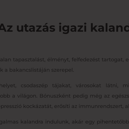
Az utazás igazi kalan
an tapasztalást, élményt, felfedezést tartogat, em
 a bakancslistáján szerepel.
lyet, csodaszép tájakat, városokat látni, m
jobb a világon. Bónuszként pedig még az egészsé
epresszió kockázatát, erősíti az immunrendszert, a
zgalmas kalandra indulunk, akár egy pihentetőbb 