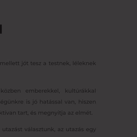
d
ellett jót tesz a testnek, léleknek
iközben emberekkel, kultúrákkal
günkre is jó hatással van, hiszen
ktívan tart, és megnyitja az elmét.
utazást választunk, az utazás egy