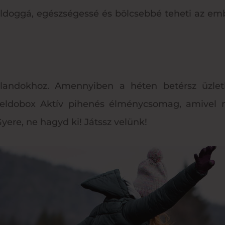
ldoggá, egészségessé és bölcsebbé teheti az em
alandokhoz. Amennyiben a héten betérsz üzlet
 Feldobox Aktív pihenés élménycsomag, amivel m
yere, ne hagyd ki! Játssz velünk!