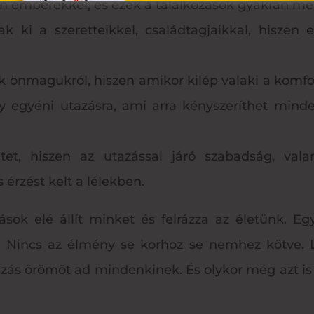
en emberekkel, és ezek a találkozások gyakran m
ak ki a szeretteikkel, családtagjaikkal, hiszen 
k önmagukról, hiszen amikor kilép valaki a komfo
 egyéni utazásra, ami arra kényszeríthet minden
tet, hiszen az utazással járó szabadság, vala
 érzést kelt a lélekben.
ívások elé állít minket és felrázza az életünk. E
Nincs az élmény se korhoz se nemhez kötve. Le
azás örömöt ad mindenkinek. És olykor még azt is