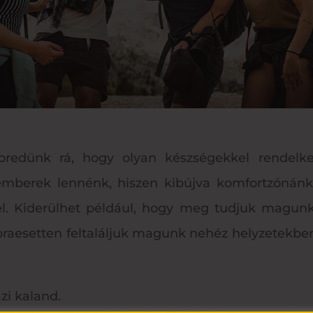
bredünk rá, hogy olyan készségekkel rendelk
 emberek lennénk, hiszen kibújva komfortzónán
kel. Kiderülhet például, hogy meg tudjuk magunk
praesetten feltaláljuk magunk nehéz helyzetekben
zi kaland.