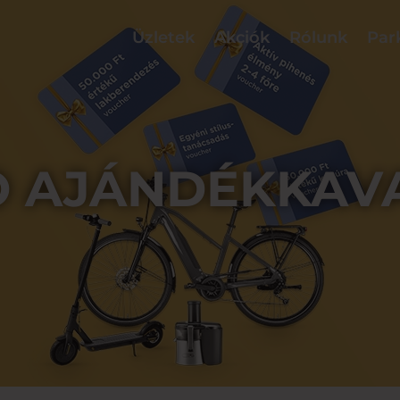
Üzletek
Akciók
Rólunk
Par
O AJÁNDÉKKAV