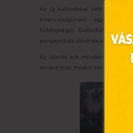
Az új kultúrákkal való megismer
kíváncsiságunkat – egyre többet é
boldogságot. Előfordulhat, hogy
perspektívák tárulnak elénk, ami
Az utazás sok mindent adhat sz
amikre más módon nem lenne lehető
Ez 
Webo
fájl
hozz
A „s
elek