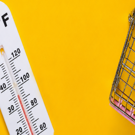
efüggő szolgáltatások egyes kérdéseiről szóló 2001. évi C
ny, valamint az Európai Unió előírásainak megfelelően használjuk
apoknak, melyek az Európai Unió országain belül működnek, a „s
nálatához, és ezeknek a felhasználó számítógépén vagy 
zén történő tárolásához a felhasználók hozzájárulását kell kérniü
Elfogadom
Módosítom a beállításokat
 több lehetőség előtt állnak, mint azok, akik nem