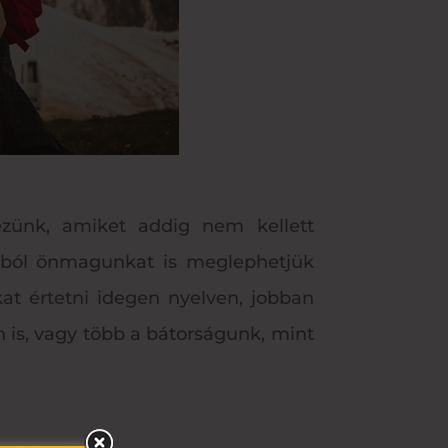
ezünk, amiket addig nem kellett
kból önmagunkat is meglephetjük
at értetni idegen nyelven, jobban
 is, vagy több a bátorságunk, mint