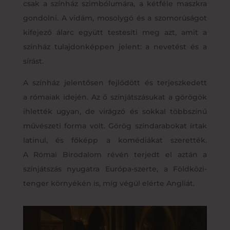
csak a színház szimbólumára, a kétféle maszkra
gondolni. A vidám, mosolygó és a szomorúságot
kifejező álarc együtt testesíti meg azt, amit a
színház tulajdonképpen jelent: a nevetést és a
sírást.
A színház jelentősen fejlődött és terjeszkedett
a rómaiak idején. Az ő színjátszásukat a görögök
ihlették ugyan, de virágzó és sokkal többszínű
művészeti forma volt. Görög színdarabokat írtak
latinul, és főképp a komédiákat szerették.
A Római Birodalom révén terjedt el aztán a
színjátszás nyugatra Európa-szerte, a Földközi-
tenger környékén is, míg végül elérte Angliát.