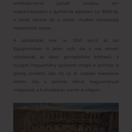
amfiteátrumai jutnak eszébe, ám
tulajdonképpen a gyökerek egészen i.e. 8500-ig,
a törzsi táncok és a vallási rituálék időszakáig
vezethetők vissza.
A színjátszás már i.e. 1500 körül az ősi
Egyiptomban is jelen volt, de a ma ismert
színjátszás az ókori görögökhöz köthető, a
nyugati hagyomány gyökere; maga
a színház
is
görög eredetű szó. Az i.e. 6. századi klasszikus
Athén óta a színház élénk hagyományai
virágoztak a kultúrákban szerte a világon.