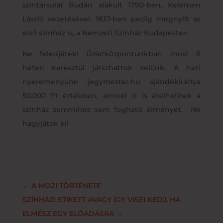
színtársulat Budán alakult 1790-ben,
Kelemen
László vezetésével, 1837-ben pedig megnyílt az
első színház is, a Nemzeti Színház Budapesten.
Ne feledjétek! Üzletközpontunkban most 6
héten keresztül játszhattok velünk. A heti
nyereményünk jegymester.hu ajándékkártya
50.000 Ft értékben, amivel ti is átélhetitek a
színház semmihez sem fogható élményét. Ne
hagyjátok ki!
←
A MOZI TÖRTÉNETE
SZÍNHÁZI ETIKETT AVAGY ÍGY VISELKEDJ, HA
ELMÉSZ EGY ELŐADÁSRA
→