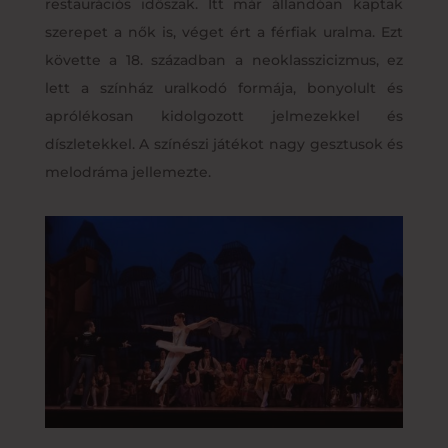
restaurációs időszak. Itt már állandóan kaptak
szerepet a nők is, véget ért a férfiak uralma. Ezt
követte a 18. században a neoklasszicizmus, ez
lett a színház uralkodó formája, bonyolult és
aprólékosan kidolgozott jelmezekkel és
díszletekkel. A színészi játékot nagy gesztusok és
melodráma jellemezte.