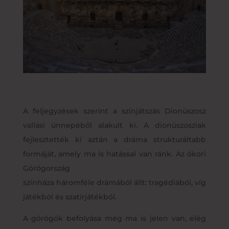
A feljegyzések szerint a színjátszás Dionüszosz
vallási ünnepéből alakult ki. A dionüszosziak
fejlesztették ki aztán a dráma strukturáltabb
formáját, amely ma is hatással van ránk. Az ókori
Görögország
színháza háromféle drámából állt: tragédiából, víg
játékból és szatírjátékból.
A görögök befolyása még ma is jelen van, elég