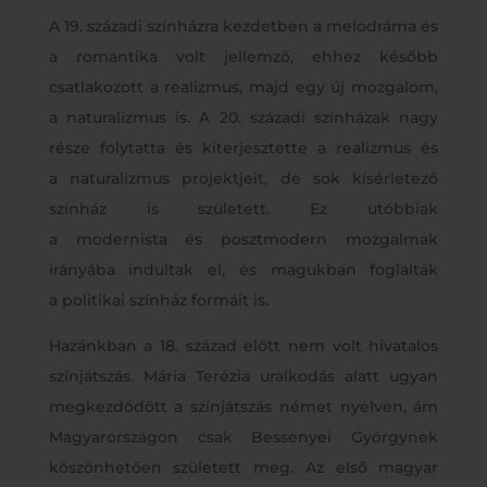
A 19. századi színházra kezdetben a melodráma és
a romantika volt jellemző, ehhez később
csatlakozott a realizmus, majd egy új mozgalom,
a naturalizmus is. A 20. századi színházak nagy
része folytatta és kiterjesztette a realizmus és
a naturalizmus projektjeit, de sok kísérletező
színház is született. Ez utóbbiak
a modernista és posztmodern mozgalmak
irányába indultak el, és magukban foglalták
a politikai színház formáit is.
Hazánkban a 18. század előtt nem volt hivatalos
színjátszás. Mária Terézia uralkodás alatt ugyan
megkezdődött a színjátszás német nyelven, ám
Magyarországon csak Bessenyei Györgynek
köszönhetően született meg. Az első magyar