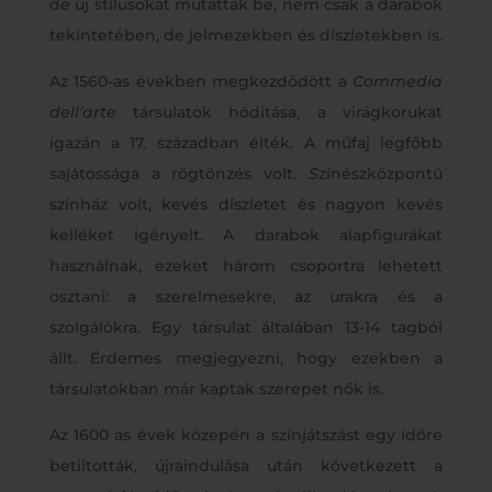
de új stílusokat mutattak be, nem csak a darabok
tekintetében, de jelmezekben és díszletekben is.
Az 1560-as években megkezdődött a
Commedia
dell’arte
társulatok hódítása, a virágkorukat
igazán a 17. században élték. A műfaj legfőbb
sajátossága a rögtönzés volt.
S
zínészközpontú
színház volt, kevés díszletet és nagyon kevés
kelléket igényelt. A darabok alapfigurákat
használnak, ezeket három csoportra lehetett
osztani: a szerelmesekre, az urakra és a
szolgálókra. Egy társulat általában 13-14 tagból
állt. Érdemes megjegyezni, hogy ezekben a
társulatokban már kaptak szerepet nők is.
Az 1600 as évek közepén a színjátszást egy időre
betiltották, újraindulása után következett a