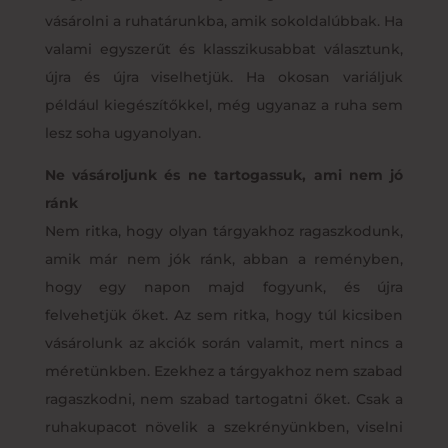
vásárolni a ruhatárunkba, amik sokoldalúbbak. Ha
valami egyszerűt és klasszikusabbat választunk,
újra és újra viselhetjük. Ha okosan variáljuk
például kiegészítőkkel, még ugyanaz a ruha sem
lesz soha ugyanolyan.
Ne vásároljunk és ne tartogassuk, ami nem jó
ránk
Nem ritka, hogy olyan tárgyakhoz ragaszkodunk,
amik már nem jók ránk, abban a reményben,
hogy egy napon majd fogyunk, és újra
felvehetjük őket. Az sem ritka, hogy túl kicsiben
vásárolunk az akciók során valamit, mert nincs a
méretünkben. Ezekhez a tárgyakhoz nem szabad
ragaszkodni, nem szabad tartogatni őket. Csak a
ruhakupacot növelik a szekrényünkben, viselni