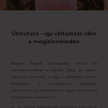
Útmutató – így változtass idén
a megjelenéseden
Hogyan legyek stílusosabb?, merül fel
mindannyiunkban a kérdés, főleg év elején,
mikor ég bennünk a vágy a változásra. Amikor
felforgatjuk a szokásainkat, életünket,
otthonunkat és étkezésünket, ugyan miért pont
a ruhatárunk maradna ki?
Az év elején elkezdendő szokások közt nem