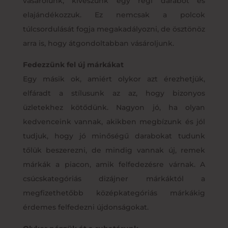
vásárolunk, kiveszünk egy régi darabot és
elajándékozzuk. Ez nemcsak a polcok
túlcsordulását fogja megakadályozni, de ösztönöz
arra is, hogy átgondoltabban vásároljunk.
Fedezzünk fel új márkákat
Egy másik ok, amiért olykor azt érezhetjük,
elfáradt a stílusunk az az, hogy bizonyos
üzletekhez kötődünk. Nagyon jó, ha olyan
kedvenceink vannak, akikben megbízunk és jól
tudjuk, hogy jó minőségű darabokat tudunk
tőlük beszerezni, de mindig vannak új, remek
márkák a piacon, amik felfedezésre várnak. A
csúcskategóriás dizájner márkáktól a
megfizethetőbb középkategóriás márkákig
érdemes felfedezni újdonságokat.