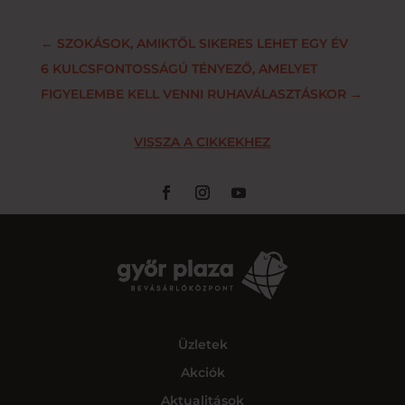
←
SZOKÁSOK, AMIKTŐL SIKERES LEHET EGY ÉV
6 KULCSFONTOSSÁGÚ TÉNYEZŐ, AMELYET
FIGYELEMBE KELL VENNI RUHAVÁLASZTÁSKOR
→
VISSZA A CIKKEKHEZ
Üzletek
Akciók
Aktualitások