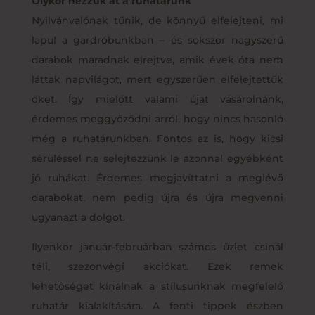
Olykor nézzük át a ruhatárunk
Nyilvánvalónak tűnik, de könnyű elfelejteni, mi
lapul a gardróbunkban – és sokszor nagyszerű
darabok maradnak elrejtve, amik évek óta nem
láttak napvilágot, mert egyszerűen elfelejtettük
őket. Így mielőtt valami újat vásárolnánk,
érdemes meggyőződni arról, hogy nincs hasonló
még a ruhatárunkban. Fontos az is, hogy kicsi
sérüléssel ne selejtezzünk le azonnal egyébként
jó ruhákat. Érdemes megjavíttatni a meglévő
darabokat, nem pedig újra és újra megvenni
ugyanazt a dolgot.
Ilyenkor január-februárban számos üzlet csinál
téli, szezonvégi akciókat. Ezek remek
lehetőséget kínálnak a stílusunknak megfelelő
ruhatár kialakítására. A fenti tippek észben