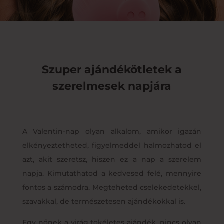
Szuper ajándékötletek a
szerelmesek napjára
A Valentin-nap olyan alkalom, amikor igazán
elkényeztetheted, figyelmeddel halmozhatod el
azt, akit szeretsz, hiszen ez a nap a szerelem
napja. Kimutathatod a kedvesed felé, mennyire
fontos a számodra. Megteheted cselekedetekkel,
szavakkal, de természetesen ajándékokkal is.
Egy nőnek a virág tökéletes ajándék, nincs olyan