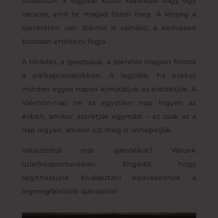
fotóalbum a legjobb közös képekből vagy egy
vacsora, amit te magad főztél meg. A lényeg a
szereteten van. Bármit is csinálsz, a kedvesed
biztosan értékelni fogja.
A törődés, a gesztusok, a szeretet nagyon fontos
a párkapcsolatokban. A legjobb, ha ezeket
minden egyes napon kimutatjuk és éreztetjük. A
Valentin-nap ne az egyetlen nap legyen az
évben, amikor szeretjük egymást – ez csak az a
nap legyen, amikor ezt meg is ünnepeljük.
Választottál már ajándékot? Várunk
üzletközpontunkban. Engedd, hogy
segíthessünk kiválasztani kedvesednek a
legmegfelelőbb ajándékot!