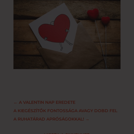
←
A VALENTIN NAP EREDETE
A KIEGÉSZÍTŐK FONTOSSÁGA AVAGY DOBD FEL
A RUHATÁRAD APRÓSÁGOKKAL!
→