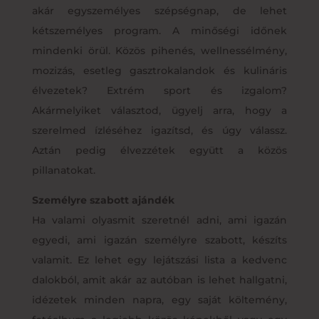
akár egyszemélyes szépségnap, de lehet
kétszemélyes program. A minőségi időnek
mindenki örül. Közös pihenés, wellnessélmény,
mozizás, esetleg gasztrokalandok és kulináris
élvezetek? Extrém sport és izgalom?
Akármelyiket választod, ügyelj arra, hogy a
szerelmed ízléséhez igazítsd, és úgy válassz.
Aztán pedig élvezzétek együtt a közös
pillanatokat.
Személyre szabott ajándék
Ha valami olyasmit szeretnél adni, ami igazán
egyedi, ami igazán személyre szabott, készíts
valamit. Ez lehet egy lejátszási lista a kedvenc
dalokból, amit akár az autóban is lehet hallgatni,
idézetek minden napra, egy saját költemény,