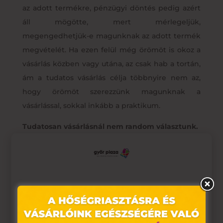
az adott termékre, pénzügyi döntés pedig azért
áll mögötte, mert mérlegeljük,
megengedhetjük-e magunknak az adott termék
megvételét. Ha ezen felül még örömöt is okoz a
vásárlás közben vagy utána, az csak hab a tortán,
ám a tudatos vásárlás célja többnyire nem az,
hogy örömöt szerezzünk magunknak a
vásárlással, sokkal inkább a praktikum.
Tudatosan vásárlásnál nem random választunk.
Ha tudatosan vásárlunk, eldöntjük, hogy vásárolni
megyünk, és célirányosan azt vesszük meg,
amire szükségünk van. Még akkor is, ha nincs is
kedvünk vásárolgatni, ráhangoljuk magunkat.
Ez az oldal sütiket használ
Van egy tervünk esetleg stratégiánk. Ilyenkor
nincs véletlenszerűség, nincs sodródás egyik
Weboldalunkon „cookie"-kat (továbbiakban „süti")