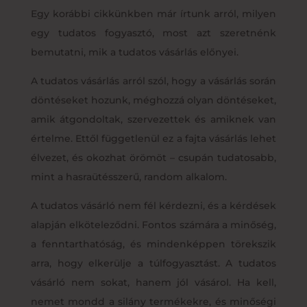
Egy korábbi cikkünkben már írtunk arról, milyen
egy tudatos fogyasztó, most azt szeretnénk
bemutatni, mik a tudatos vásárlás előnyei.
A tudatos vásárlás arról szól, hogy a vásárlás során
döntéseket hozunk, méghozzá olyan döntéseket,
amik átgondoltak, szervezettek és amiknek van
értelme. Ettől függetlenül ez a fajta vásárlás lehet
élvezet, és okozhat örömöt – csupán tudatosabb,
mint a hasraütésszerű, random alkalom.
A tudatos vásárló nem fél kérdezni, és a kérdések
alapján elköteleződni. Fontos számára a minőség,
a fenntarthatóság, és mindenképpen törekszik
arra, hogy elkerülje a túlfogyasztást. A tudatos
vásárló nem sokat, hanem jól vásárol. Ha kell,
nemet mondd a silány termékekre, és minőségi