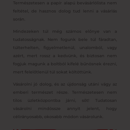
Természetesen a papír alapú bevásárlólista nem
feltétel, de hasznos dolog tud lenni a vásárlás
során.
Mindezeken túl még számos előnye van a
tudatosságnak. Nem fogunk bele túl fáradtan,
túlterhelten, figyelmetlenül, unalomból, vagy
azért, mert rossz a kedvünk, és biztosan nem
fogjuk magunk a boltból kifelé bűnösnek érezni,
mert felelőtlenül túl sokat költöttünk.
Vásárolni jó dolog, és az újdonság utáni vágy az
emberi természet része. Természetesen nem
tilos üzletközpontba járni, sőt! Tudatosan
vásárolni mindössze annyit jelent, hogy
célirányosabb, okosabb módon vásárolunk.