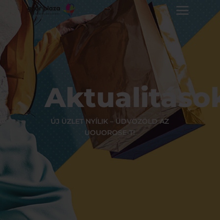
Aktualitáso
ÚJ ÜZLET NYÍLIK – ÜDVÖZÖLD AZ
UOUOROSE-T!