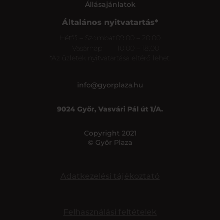
Állásajánlatok
Általános nyitvatartás*
Hétfő – Szombat
09:00 – 20:00
Vasárnap
10:00 – 18:00
*Az üzletek nyitvatartása eltérő lehet.
info@gyorplaza.hu
9024 Győr, Vasvári Pál út 1/A.
Copyright 2021
© Győr Plaza
Adatkezelési tájékoztató
Felhasználási feltételek