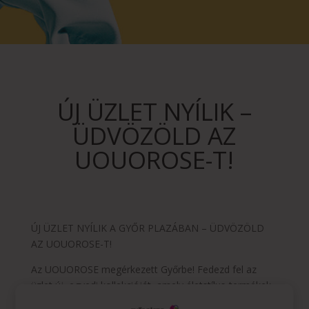
ÚJ ÜZLET NYÍLIK –
ÜDVÖZÖLD AZ
UOUOROSE-T!
ÚJ ÜZLET NYÍLIK A GYŐR PLAZÁBAN – ÜDVÖZÖLD
AZ UOUOROSE-T!
Az UOUOROSE megérkezett Győrbe! Fedezd fel az
üzlet új, egyedi kollekcióját, amely életstílus-termékek
széles választékát kínálja. Célja, hogy az esztétikát