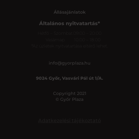
Állásajánlatok
Általános nyitvatartás*
Hétfő – Szombat
09:00 – 20:00
Vasárnap
10:00 – 18:00
*Az üzletek nyitvatartása eltérő lehet.
info@gyorplaza.hu
9024 Győr, Vasvári Pál út 1/A.
Copyright 2021
© Győr Plaza
Adatkezelési tájékoztató