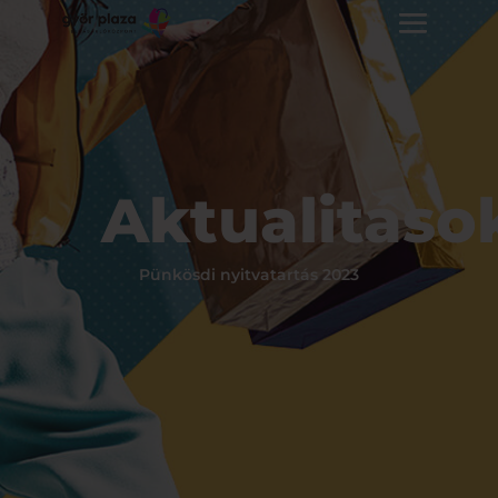
Aktualitáso
Pünkösdi nyitvatartás 2023