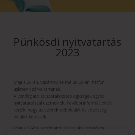
Pünkösdi nyitvatartás
2023
Május 28-án, vasárnap és május 29-én, hétfőn
üzleteink zárva tartanak.
A vendéglátó és szórakoztató egységek egyedi
nyitvatartással üzemelnek. További információkért
kérjük, hogy az üzletek weboldalát és közösségi
oldalait keressék.
Május 27-én, szombaton üzleteink a szokásos
szombati nyitvatartási rend szerint üzemelnek.