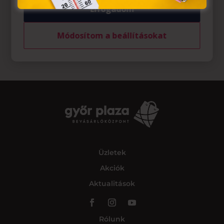
Elfogadom
Módosítom a beállításokat
Üzletek
Akciók
Aktualitások
Rólunk