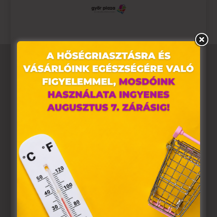
Ez az oldal sütiket használ
Weboldalunkon „cookie"-kat (továbbiakban „süti")
alkalmazunk. Ezek olyan fájlok, melyek információt
tárolnak webes böngészőjében. Ehhez az Ön
hozzájárulása szükséges.
A „sütiket" az elektronikus hírközlésről szóló 2003. évi C.
törvény, az elektronikus kereskedelmi szolgáltatások, az
információs társadalommal összefüggő szolgáltatások
egyes kérdéseiről szóló 2001. évi CVIII. törvény, valamint
az Európai Unió előírásainak megfelelően használjuk.
Azon weblapoknak, melyek az Európai Unió országain
belül működnek, a „sütik" használatához, és ezeknek a
felhasználó számítógépén vagy egyéb eszközén történő
tárolásához a felhasználók hozzájárulását kell kérniük.