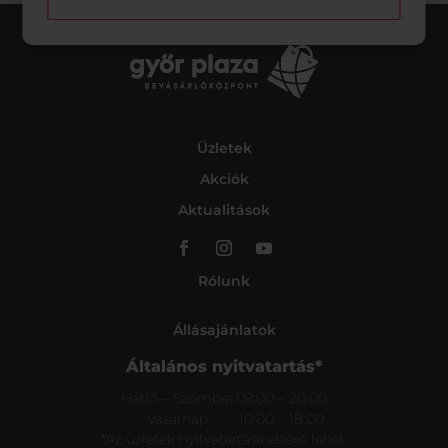
Üzletek
Akciók
Aktualitások
Rólunk
Állásajánlatok
Általános nyitvatartás*
Hétfő – Szombat
09:00 – 20:00
Vasárnap
10:00 – 18:00
*Az üzletek nyitvatartása eltérő lehet.