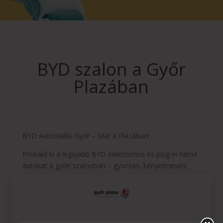
BYD szalon a Győr
Plazában
BYD AutoWallis Győr – Már a Plazában!
Próbáld ki a legújabb BYD elektromos és plug-in hibrid
autókat a győri szalonban – gyorsan, kényelmesen,
sorban állás nélkül!
Most megtekinthető és tesztelhető modellek: Atto 2,
Atto 3, Seal, Seal U, Sealion 7.
byd-wallismotor.hu