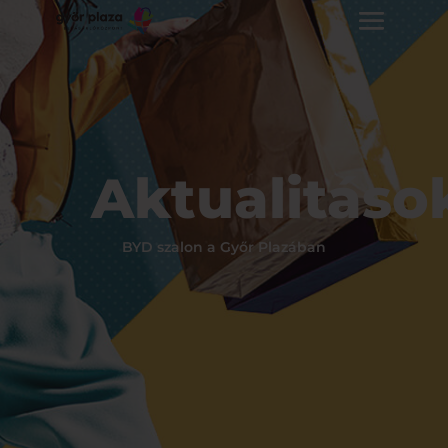
Aktualitáso
BYD szalon a Győr Plazában