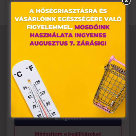
Ez az oldal sütiket használ
Weboldalunkon „cookie"-kat (továbbiakban „süti")
alkalmazunk. Ezek olyan fájlok, melyek információt
tárolnak webes böngészőjében. Ehhez az Ön
hozzájárulása szükséges.
A „sütiket" az elektronikus hírközlésről szóló 2003. évi C.
törvény, az elektronikus kereskedelmi szolgáltatások, az
információs társadalommal összefüggő szolgáltatások
egyes kérdéseiről szóló 2001. évi CVIII. törvény, valamint
az Európai Unió előírásainak megfelelően használjuk.
Azon weblapoknak, melyek az Európai Unió országain
belül működnek, a „sütik" használatához, és ezeknek a
felhasználó számítógépén vagy egyéb eszközén történő
tárolásához a felhasználók hozzájárulását kell kérniük.
Elfogadom
Módosítom a beállításokat