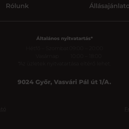
Rólunk
Állásajánlat
Általános nyitvatartás*
Hétfő – Szombat
09:00 – 20:00
Vasárnap
10:00 – 18:00
*Az üzletek nyitvatartása eltérő lehet.
9024 Győr, Vasvári Pál út 1/A.
ató
F