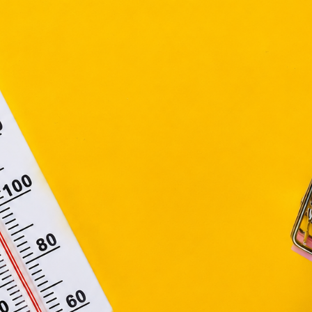
efüggő szolgáltatások egyes kérdéseiről szóló 2001. évi C
ny, valamint az Európai Unió előírásainak megfelelően használjuk
apoknak, melyek az Európai Unió országain belül működnek, a „s
nálatához, és ezeknek a felhasználó számítógépén vagy 
zén történő tárolásához a felhasználók hozzájárulását kell kérniü
Elfogadom
Módosítom a beállításokat