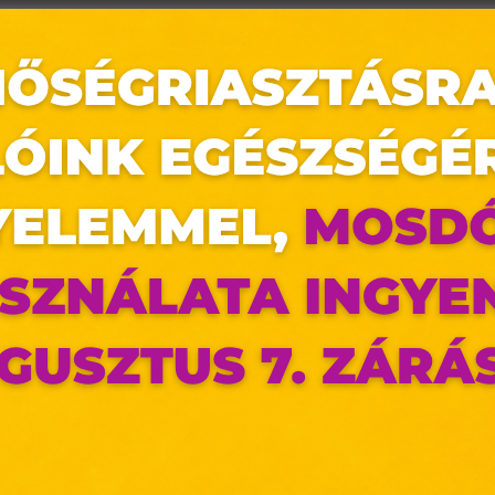
az oldal sütiket használ
ldalunkon „cookie"-kat (továbbiakban „süti") alkalmazunk. Ezek 
ok, melyek információt tárolnak webes böngészőjében. Ehhez 
ájárulása szükséges.
ütiket" az elektronikus hírközlésről szóló 2003. évi C. törvén
tronikus kereskedelmi szolgáltatások, az információs társadal