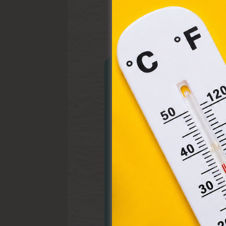
össz
törvé
webl
hasz
eszkö