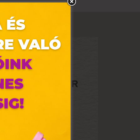
olyan
az Ön
y, az
ommal