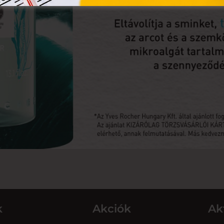
k
Akciók
Ak