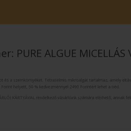
her: PURE ALGUE MICELLÁS V
 arcot és a szemkörnyéket. Tetraselmis mikroalgát tartalmaz, amely elt
orint helyett, 50 % kedvezménnyel 2490 Forintért lehet a tiéd.
LÓI KÁRTYÁVAL rendelkező vásárlóink számára elérhető, annak fe