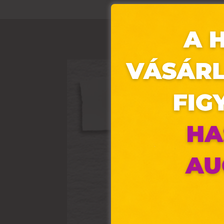
Ez 
Webo
fájl
hozz
A „s
elek