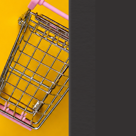
VIII.
. Azon
ütik"
egyéb
k.