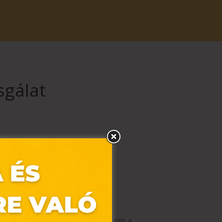
sgálat
rajta!
eretnél. Kontaktlencse-vizsgálat esetén a