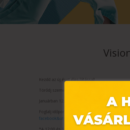
Visio
Kezdd az új évet éles látással!
Törődj szemeid egészségével, és használd ki ing
Januárban 12:00 és 14:00 között várunk Vision 
Foglalj időpontot itt:
https://www.visionexpress
facebook&utm_medium=facebook_post&utm_ca
*A 12:00 és 14:00 közötti idősávra foglalt látá