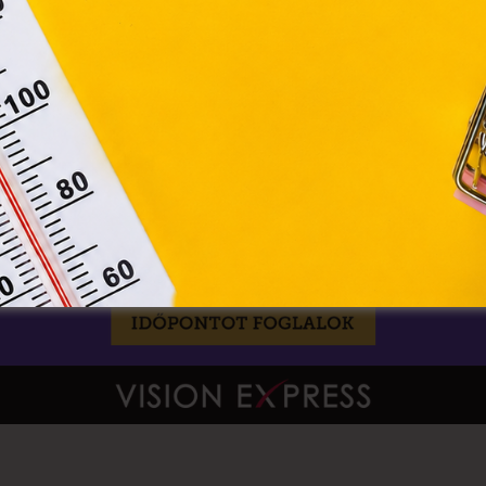
Elfogadom
Módosítom a beállításokat