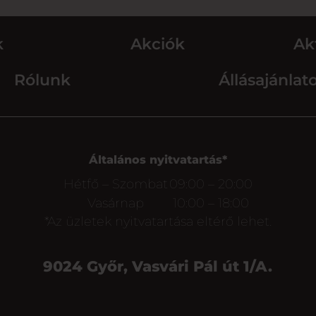
k
Akciók
Ak
Rólunk
Állásajánlat
Általános nyitvatartás*
Hétfő – Szombat
09:00 – 20:00
Vasárnap
10:00 – 18:00
*Az üzletek nyitvatartása eltérő lehet.
9024 Győr, Vasvári Pál út 1/A.