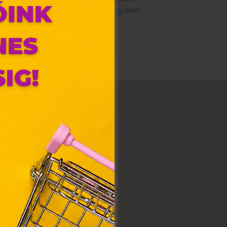
://www.visionexpress.hu/hu/akciok/ingyenes-
ampaign=ingyenes-
olyan
az Ön
y, az
ommal
VIII.
. Azon
ütik"
egyéb
k.