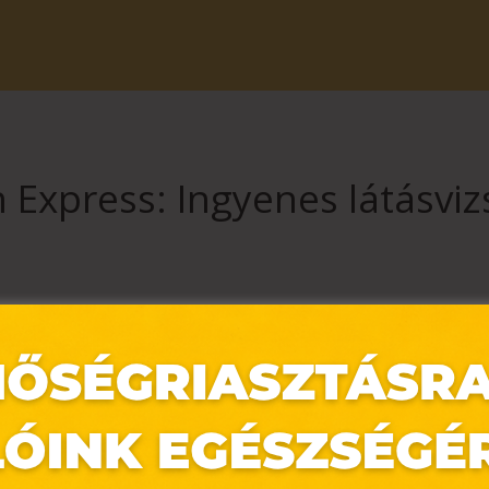
n Express: Ingyenes látásviz
yenes látásvizsgálatunkat*!
Express üzleteinkben – akár szemüveges vagy, akár most gondolkodsz 
.hu/hu/uzletkereso?utm_source=_bevasarlokozpont-
mpaign=ILV&utm_term=traffic&utm_content=photo
svizsgálat ingyenes, amennyiben szemüveges vagy, vagy szemüveget sz