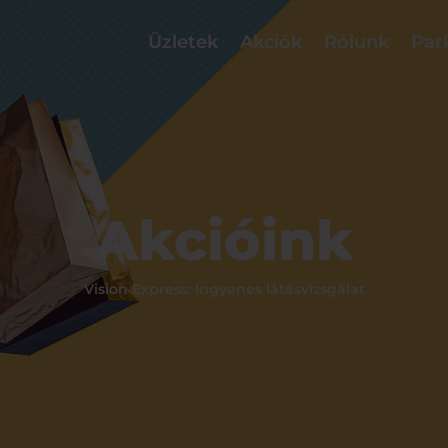
Üzletek
Akciók
Rólunk
Par
Akcióink
Vision Express: Ingyenes látásvizsgálat