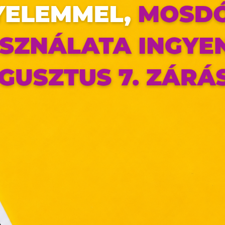
vényesek ebben az idősávban is. További részletekért kattints ide:
https
urce=bevasarlokozpont_facebook&utm_medium=facebook_post&utm_c
photo
az oldal sütiket használ
ldalunkon „cookie"-kat (továbbiakban „süti") alkalmazunk. Ezek 
ok, melyek információt tárolnak webes böngészőjében. Ehhez 
ájárulása szükséges.
ütiket" az elektronikus hírközlésről szóló 2003. évi C. törvén
tronikus kereskedelmi szolgáltatások, az információs társadal
efüggő szolgáltatások egyes kérdéseiről szóló 2001. évi C
ny, valamint az Európai Unió előírásainak megfelelően használjuk
apoknak, melyek az Európai Unió országain belül működnek, a „s
nálatához, és ezeknek a felhasználó számítógépén vagy 
zén történő tárolásához a felhasználók hozzájárulását kell kérniü