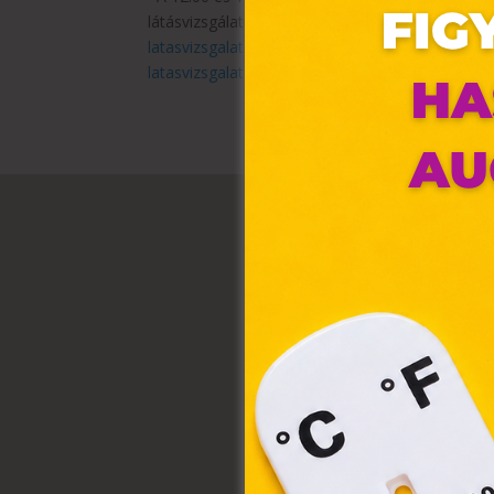
látásvizsgálati szabályzatban leírt feltételek ér
latasvizsgalat-idosav-januarban-355?utm_so
latasvizsgalat&utm_term=traffic&utm_content=
Ez 
Webo
fájl
hozz
A „s
elek
össz
törvé
webl
hasz
eszkö