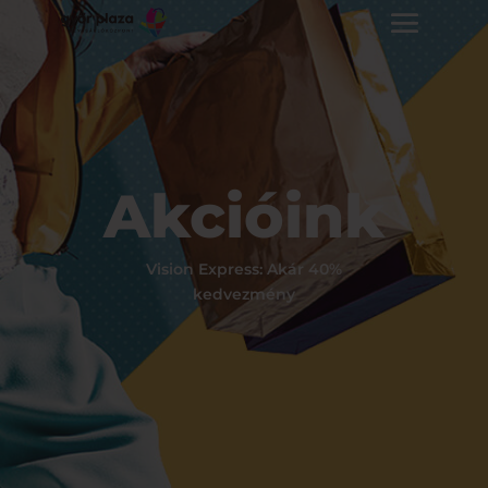
Akcióink
Vision Express: Akár 40%
kedvezmény