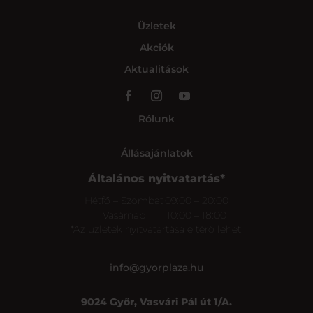
Üzletek
Akciók
Aktualitások
Rólunk
Állásajánlatok
Általános nyitvatartás*
Hétfő – Szombat
09:00 – 20:00
Vasárnap
10:00 – 18:00
*Az üzletek nyitvatartása eltérő lehet.
info@gyorplaza.hu
9024 Győr, Vasvári Pál út 1/A.