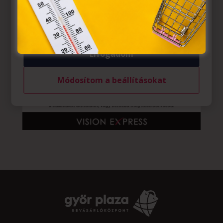
felhasználó számítógépén vagy egyéb eszközén történő
tárolásához a felhasználók hozzájárulását kell kérniük.
Elfogadom
Módosítom a beállításokat