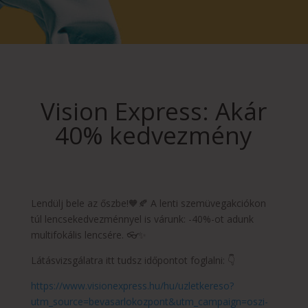
Vision Express: Akár
40% kedvezmény
Lendülj bele az őszbe!🧡🍂 A lenti szemüvegakciókon
túl lencsekedvezménnyel is várunk: -40%-ot adunk
multifokális lencsére. 👓✨
Látásvizsgálatra itt tudsz időpontot foglalni: 👇
https://www.visionexpress.hu/hu/uzletkereso?
utm_source=bevasarlokozpont&utm_campaign=oszi-