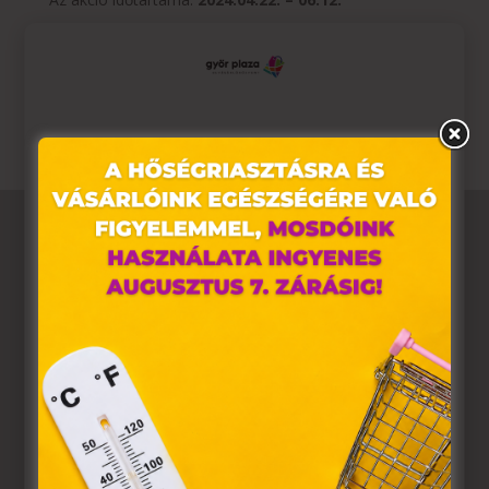
További részletek az üzletekben és a weboldalon:
https://www.visionexpress.hu/hu/akciok/a-dontes-az-
one-akcio-318
Ez az oldal sütiket használ
Weboldalunkon „cookie"-kat (továbbiakban „süti")
alkalmazunk. Ezek olyan fájlok, melyek információt
tárolnak webes böngészőjében. Ehhez az Ön
hozzájárulása szükséges.
A „sütiket" az elektronikus hírközlésről szóló 2003. évi C.
törvény, az elektronikus kereskedelmi szolgáltatások, az
információs társadalommal összefüggő szolgáltatások
egyes kérdéseiről szóló 2001. évi CVIII. törvény, valamint
az Európai Unió előírásainak megfelelően használjuk.
Azon weblapoknak, melyek az Európai Unió országain
belül működnek, a „sütik" használatához, és ezeknek a
felhasználó számítógépén vagy egyéb eszközén történő
tárolásához a felhasználók hozzájárulását kell kérniük.