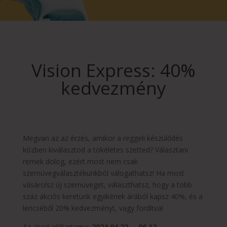
Vision Express: 40%
kedvezmény
Megvan az az érzés, amikor a reggeli készülődés
közben kiválasztod a tökéletes szetted? Választani
remek dolog, ezért most nem csak
szemüvegválasztékunkból válogathatsz! Ha most
vásárolsz új szemüveget, választhatsz, hogy a több
száz akciós keretünk egyikének árából kapsz 40%, és a
lencséből 20% kedvezményt, vagy fordítva!
Az akció időtartama:
2024.04.22. – 06.12.