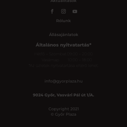
Aktualitások
Rólunk
Állásajánlatok
Általános nyitvatartás*
Hétfő – Szombat
09:00 – 20:00
Vasárnap
10:00 – 18:00
*Az üzletek nyitvatartása eltérő lehet.
info@gyorplaza.hu
9024 Győr, Vasvári Pál út 1/A.
Copyright 2021
© Győr Plaza