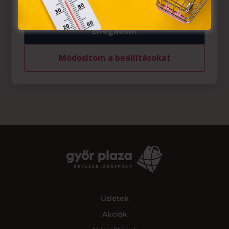
Elfogadom
Módosítom a beállításokat
Üzletek
Akciók