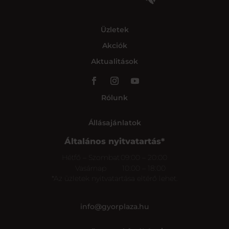
Üzletek
Akciók
Aktualitások
Rólunk
Állásajánlatok
Általános nyitvatartás*
Hétfő – Szombat
09:00 – 20:00
Vasárnap
10:00 – 18:00
*Az üzletek nyitvatartása eltérő lehet.
info@gyorplaza.hu