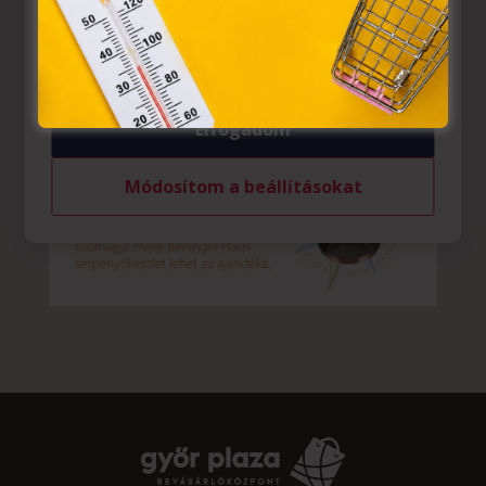
belül működnek, a „sütik" használatához, és ezeknek a
felhasználó számítógépén vagy egyéb eszközén történő
tárolásához a felhasználók hozzájárulását kell kérniük.
Elfogadom
Módosítom a beállításokat