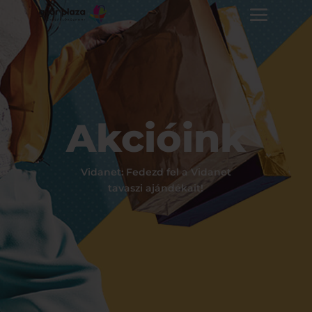
Akcióink
Vidanet: Fedezd fel a Vidanet
tavaszi ajándékait!