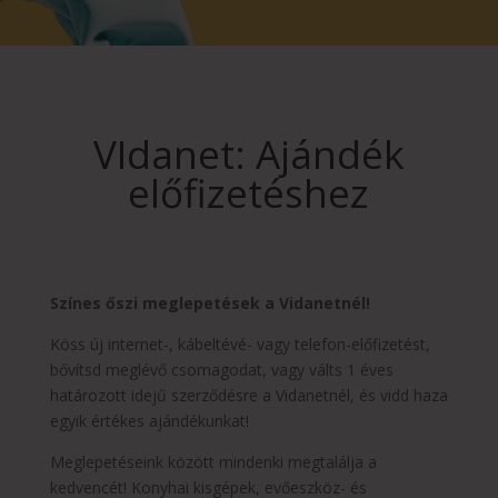
VIdanet: Ajándék
előfizetéshez
Színes őszi meglepetések a Vidanetnél!
Köss új internet-, kábeltévé- vagy telefon-előfizetést,
bővítsd meglévő csomagodat, vagy válts 1 éves
határozott idejű szerződésre a Vidanetnél, és vidd haza
egyik értékes ajándékunkat!
Meglepetéseink között mindenki megtalálja a
kedvencét! Konyhai kisgépek, evőeszköz- és