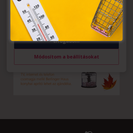
Azon weblapoknak, melyek az Európai Unió országain
belül működnek, a „sütik" használatához, és ezeknek a
felhasználó számítógépén vagy egyéb eszközén történő
tárolásához a felhasználók hozzájárulását kell kérniük.
Elfogadom
Módosítom a beállításokat