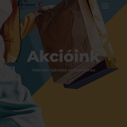
Akcióink
VIdanet: Ajándék előfizetéshez