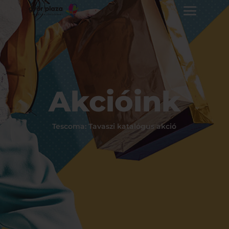
Akcióink
Tescoma: Tavaszi katalógus akció