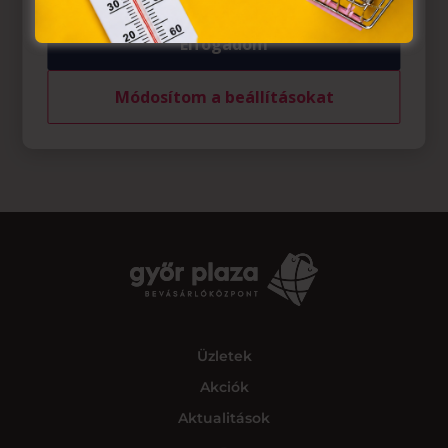
Elfogadom
Módosítom a beállításokat
Üzletek
Akciók
Aktualitások