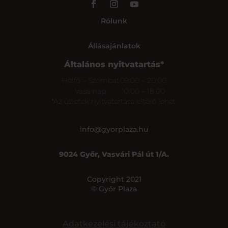
Rólunk
Állásajánlatok
Általános nyitvatartás*
Hétfő – Szombat
09:00 – 20:00
Vasárnap
10:00 – 18:00
*Az üzletek nyitvatartása eltérő lehet.
info@gyorplaza.hu
9024 Győr, Vasvári Pál út 1/A.
Copyright 2021
© Győr Plaza
Adatkezelési tájékoztató