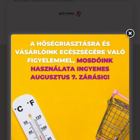
Bővebb információért kattints
ide:
https://www.tescoma.hu/katalogus-tavasz-2025
Az akció időtartama:
2025.03.03. – 2025. 05. 31
Ez az oldal sütiket használ
Weboldalunkon „cookie"-kat (továbbiakban „süti")
alkalmazunk. Ezek olyan fájlok, melyek információt
tárolnak webes böngészőjében. Ehhez az Ön
hozzájárulása szükséges.
A „sütiket" az elektronikus hírközlésről szóló 2003. évi C.
törvény, az elektronikus kereskedelmi szolgáltatások, az
információs társadalommal összefüggő szolgáltatások
egyes kérdéseiről szóló 2001. évi CVIII. törvény, valamint
az Európai Unió előírásainak megfelelően használjuk.
Azon weblapoknak, melyek az Európai Unió országain
belül működnek, a „sütik" használatához, és ezeknek a
felhasználó számítógépén vagy egyéb eszközén történő
tárolásához a felhasználók hozzájárulását kell kérniük.