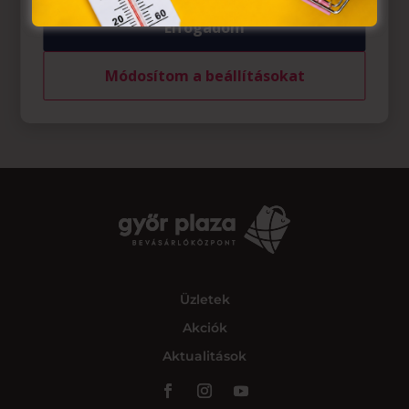
Elfogadom
Módosítom a beállításokat
Üzletek
Akciók
Aktualitások