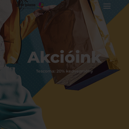
Akcióink
Tescoma: 20% kedvezmény