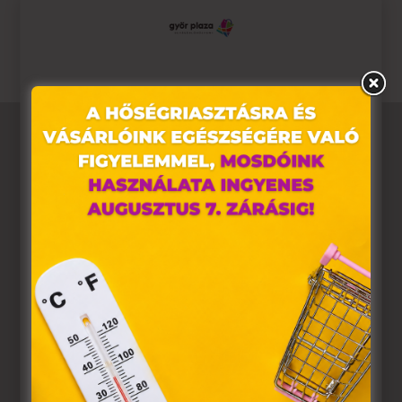
ÚJONNAN regisztrált TESCOMA klubtagoknak!
Ez az oldal sütiket használ
Weboldalunkon „cookie"-kat (továbbiakban „süti")
alkalmazunk. Ezek olyan fájlok, melyek információt
tárolnak webes böngészőjében. Ehhez az Ön
hozzájárulása szükséges.
A „sütiket" az elektronikus hírközlésről szóló 2003. évi C.
törvény, az elektronikus kereskedelmi szolgáltatások, az
információs társadalommal összefüggő szolgáltatások
egyes kérdéseiről szóló 2001. évi CVIII. törvény, valamint
az Európai Unió előírásainak megfelelően használjuk.
Azon weblapoknak, melyek az Európai Unió országain
belül működnek, a „sütik" használatához, és ezeknek a
felhasználó számítógépén vagy egyéb eszközén történő
tárolásához a felhasználók hozzájárulását kell kérniük.