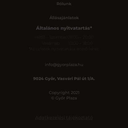
Rólunk
Állásajánlatok
Általános nyitvatartás*
Hétfő – Szombat
09:00 – 20:00
Vasárnap
10:00 – 18:00
*Az üzletek nyitvatartása eltérő lehet.
info@gyorplaza.hu
9024 Győr, Vasvári Pál út 1/A.
Copyright 2021
© Győr Plaza
Adatkezelési tájékoztató