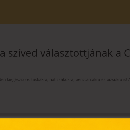
 szíved választottjának a 
n kiegészítőre: táskákra, hátizsákokra, pénztárcákra és bizsukra is!