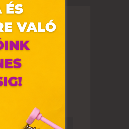
olyan
az Ön
y, az
ommal
VIII.
. Azon