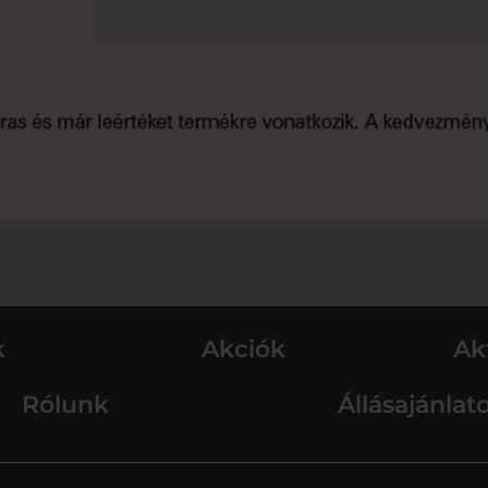
k
Akciók
Ak
Rólunk
Állásajánlat