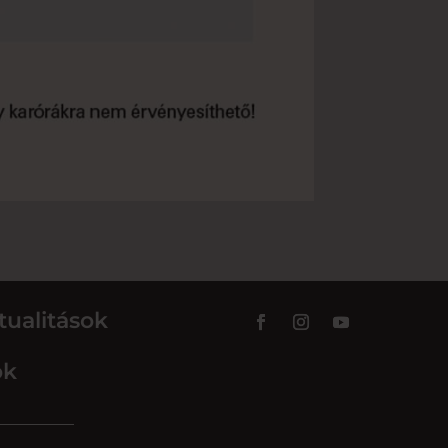
tualitások
ok