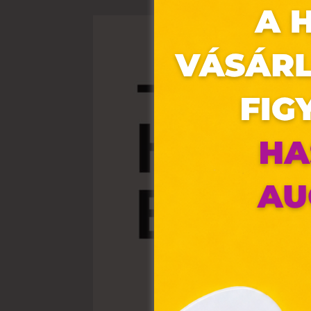
Ez 
Webo
fájl
hozz
A „s
elek
össz
törvé