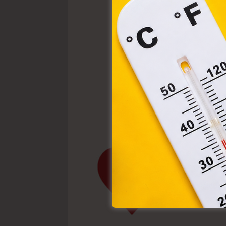
webl
hasz
eszkö