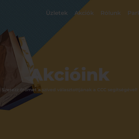
Üzletek
Akciók
Rólunk
Par
Akcióink
Szerezz örömet a szíved választottjának a CCC segítségével!