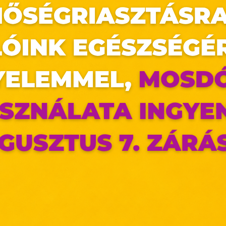
az oldal sütiket használ
ldalunkon „cookie"-kat (továbbiakban „süti") alkalmazunk. Ezek 
ok, melyek információt tárolnak webes böngészőjében. Ehhez 
ájárulása szükséges.
ütiket" az elektronikus hírközlésről szóló 2003. évi C. törvén
tronikus kereskedelmi szolgáltatások, az információs társadal
efüggő szolgáltatások egyes kérdéseiről szóló 2001. évi C
ny, valamint az Európai Unió előírásainak megfelelően használjuk