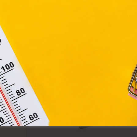
apoknak, melyek az Európai Unió országain belül működnek, a „s
nálatához, és ezeknek a felhasználó számítógépén vagy 
zén történő tárolásához a felhasználók hozzájárulását kell kérniü
Elfogadom
Módosítom a beállításokat