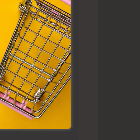
ütik"
egyéb
k.