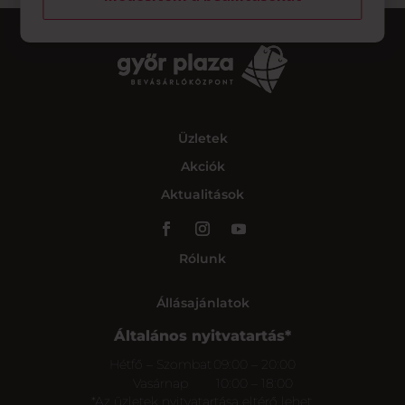
Üzletek
Akciók
Aktualitások
Rólunk
Állásajánlatok
Általános nyitvatartás*
Hétfő – Szombat
09:00 – 20:00
Vasárnap
10:00 – 18:00
*Az üzletek nyitvatartása eltérő lehet.