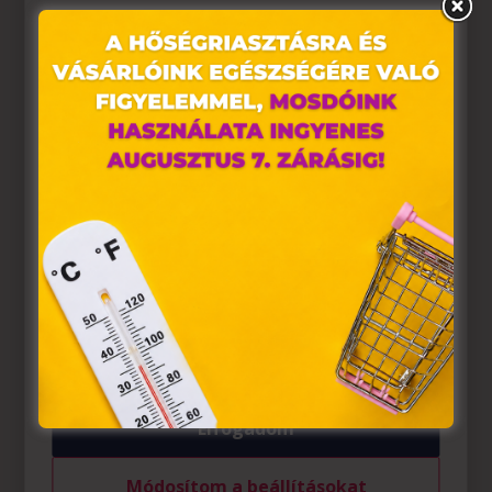
Ez az oldal sütiket használ
Weboldalunkon „cookie"-kat (továbbiakban „süti")
alkalmazunk. Ezek olyan fájlok, melyek információt
tárolnak webes böngészőjében. Ehhez az Ön
hozzájárulása szükséges.
A „sütiket" az elektronikus hírközlésről szóló 2003. évi C.
törvény, az elektronikus kereskedelmi szolgáltatások, az
információs társadalommal összefüggő szolgáltatások
egyes kérdéseiről szóló 2001. évi CVIII. törvény, valamint
az Európai Unió előírásainak megfelelően használjuk.
Azon weblapoknak, melyek az Európai Unió országain
belül működnek, a „sütik" használatához, és ezeknek a
felhasználó számítógépén vagy egyéb eszközén történő
tárolásához a felhasználók hozzájárulását kell kérniük.
Elfogadom
Módosítom a beállításokat