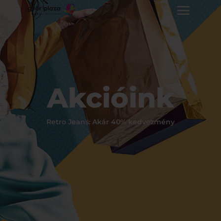
Akcióink
Retro Jeans: Akár 40% kedvezmény