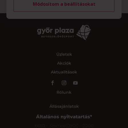
Módosítom a beállításokat
Üzletek
Akciók
Aktualitások
Rólunk
Állásajánlatok
Általános nyitvatartás*
Hétfő – Szombat
09:00 – 20:00