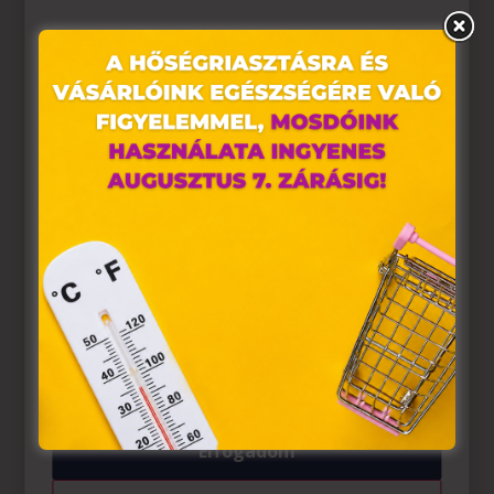
Ez az oldal sütiket használ
Weboldalunkon „cookie"-kat (továbbiakban „süti")
alkalmazunk. Ezek olyan fájlok, melyek információt
tárolnak webes böngészőjében. Ehhez az Ön
hozzájárulása szükséges.
A „sütiket" az elektronikus hírközlésről szóló 2003. évi C.
törvény, az elektronikus kereskedelmi szolgáltatások, az
információs társadalommal összefüggő szolgáltatások
egyes kérdéseiről szóló 2001. évi CVIII. törvény, valamint
az Európai Unió előírásainak megfelelően használjuk.
Azon weblapoknak, melyek az Európai Unió országain
belül működnek, a „sütik" használatához, és ezeknek a
felhasználó számítógépén vagy egyéb eszközén történő
tárolásához a felhasználók hozzájárulását kell kérniük.
Elfogadom