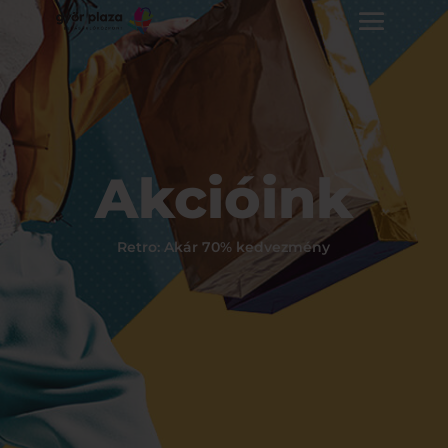
Akcióink
Retro: Akár 70% kedvezmény