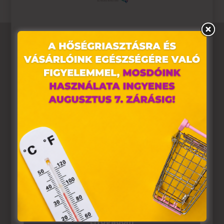
Ez az oldal sütiket használ
Weboldalunkon „cookie"-kat (továbbiakban „süti")
alkalmazunk. Ezek olyan fájlok, melyek információt
tárolnak webes böngészőjében. Ehhez az Ön
hozzájárulása szükséges.
A „sütiket" az elektronikus hírközlésről szóló 2003. évi C.
törvény, az elektronikus kereskedelmi szolgáltatások, az
információs társadalommal összefüggő szolgáltatások
egyes kérdéseiről szóló 2001. évi CVIII. törvény, valamint
az Európai Unió előírásainak megfelelően használjuk.
Azon weblapoknak, melyek az Európai Unió országain
belül működnek, a „sütik" használatához, és ezeknek a
felhasználó számítógépén vagy egyéb eszközén történő
tárolásához a felhasználók hozzájárulását kell kérniük.
Elfogadom