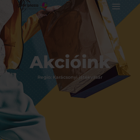
Akcióink
Regio: Karácsonyi játékvásár