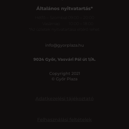
Általános nyitvatartás*
Hétfő – Szombat
09:00 – 20:00
Vasárnap
10:00 – 18:00
*Az üzletek nyitvatartása eltérő lehet.
info@gyorplaza.hu
9024 Győr, Vasvári Pál út 1/A.
Copyright 2021
© Győr Plaza
Adatkezelési tájékoztató
Felhasználási feltételek