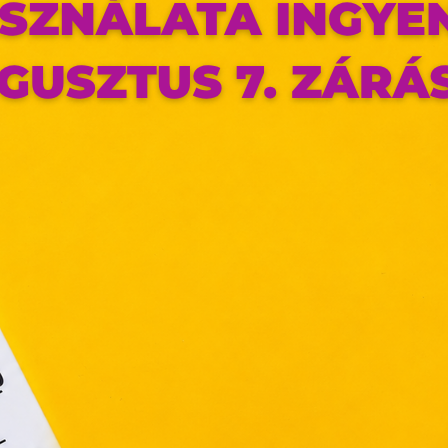
az oldal sütiket használ
ldalunkon „cookie"-kat (továbbiakban „süti") alkalmazunk. Ezek 
ok, melyek információt tárolnak webes böngészőjében. Ehhez 
ájárulása szükséges.
ütiket" az elektronikus hírközlésről szóló 2003. évi C. törvén
tronikus kereskedelmi szolgáltatások, az információs társadal
efüggő szolgáltatások egyes kérdéseiről szóló 2001. évi C
ny, valamint az Európai Unió előírásainak megfelelően használjuk
apoknak, melyek az Európai Unió országain belül működnek, a „s
nálatához, és ezeknek a felhasználó számítógépén vagy 
zén történő tárolásához a felhasználók hozzájárulását kell kérniü
Elfogadom