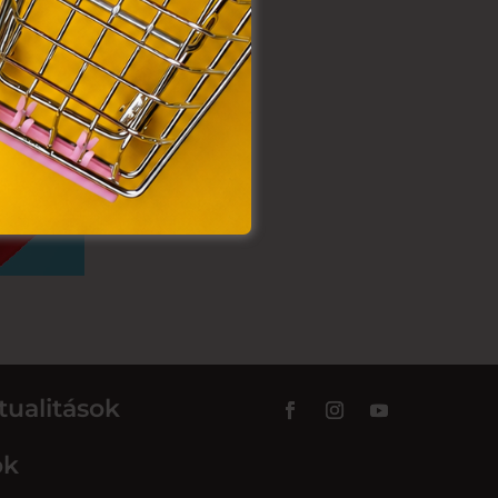
tualitások
ok