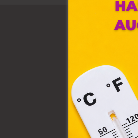
Ez 
Webo
fájl
hozz
A „s
elek
össz
törvé
webl
hasz
eszkö