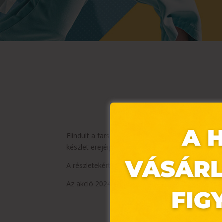
Elindult a farsangi jelmezvásárunk! Válassz mask
készlet erejéig érvényes az ország összes REGI
A részletekért kattints
IDE
.
Az akció 2024. január 22. és február 29. között 