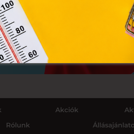
Módosítom a beállításokat
k
Akciók
Ak
Rólunk
Állásajánlat