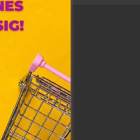
olyan
az Ön
y, az
ommal
VIII.
. Azon
ütik"
egyéb
k.