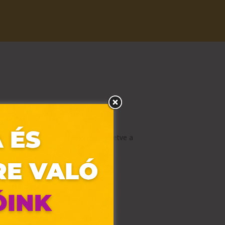
anuár 22. és február 29. között, illetve a