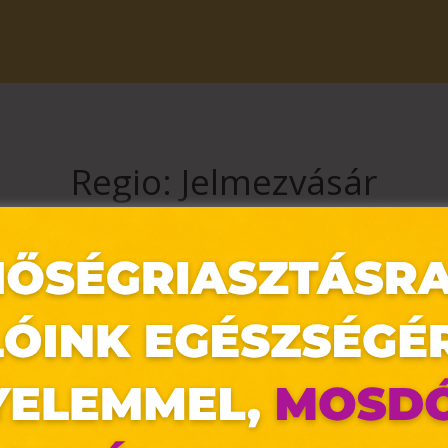
Regio: Jelmezvásár
aráink és kiegészítőink közül akár 50% kedvezménnyel! Az akció 2024. j
O JÁTÉK áruházában és a regiojatek.hu webáruházban.
érvényes.