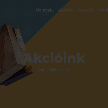
Üzletek
Akciók
Rólunk
Par
Akcióink
Regio: Jelmezvásár