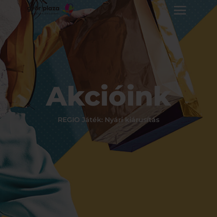
Akcióink
REGIO Játék: Nyári kiárusítás