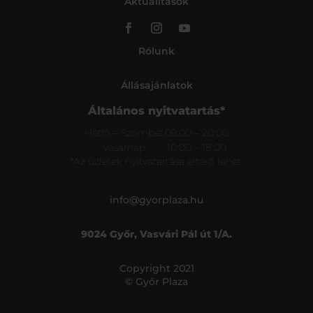
Aktualitások
Rólunk
Állásajánlatok
Általános nyitvatartás*
Hétfő – Szombat
09:00 – 20:00
Vasárnap
10:00 – 18:00
*Az üzletek nyitvatartása eltérő lehet.
info@gyorplaza.hu
9024 Győr, Vasvári Pál út 1/A.
Copyright 2021
© Győr Plaza