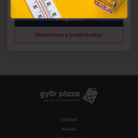
Elfogadom
Módosítom a beállításokat
Üzletek
Akciók