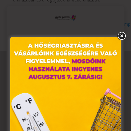
Részletek:
https://www.regiojatek.hu/termek-lista-
nyarikiarusitas.html?
utm_source=indotek&utm_medium=berloi_display&utm_campai
Ez az oldal sütiket használ
Weboldalunkon „cookie"-kat (továbbiakban „süti")
alkalmazunk. Ezek olyan fájlok, melyek információt
tárolnak webes böngészőjében. Ehhez az Ön
hozzájárulása szükséges.
A „sütiket" az elektronikus hírközlésről szóló 2003. évi C.
törvény, az elektronikus kereskedelmi szolgáltatások, az
információs társadalommal összefüggő szolgáltatások
egyes kérdéseiről szóló 2001. évi CVIII. törvény, valamint
az Európai Unió előírásainak megfelelően használjuk.
Azon weblapoknak, melyek az Európai Unió országain
belül működnek, a „sütik" használatához, és ezeknek a
felhasználó számítógépén vagy egyéb eszközén történő
tárolásához a felhasználók hozzájárulását kell kérniük.