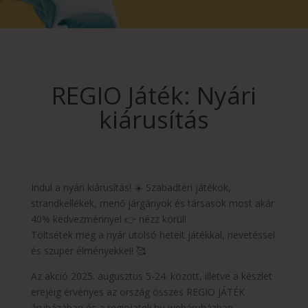
REGIO Játék: Nyári
kiárusítás
Indul a nyári kiárusítás! ☀️ Szabadtéri játékok,
strandkellékek, menő járgányok és társasok most akár
40% kedvezménnyel 👉 nézz körül!
Töltsétek meg a nyár utolsó heteit játékkal, nevetéssel
és szuper élményekkel! 🥰
Az akció 2025. augusztus 5-24. között, illetve a készlet
erejéig érvényes az ország összes REGIO JÁTÉK
áruházában és a regiojatek.hu webáruházban.