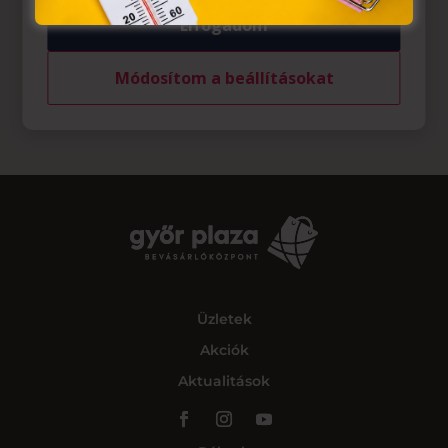
Elfogadom
Módosítom a beállításokat
Üzletek
Akciók
Aktualitások