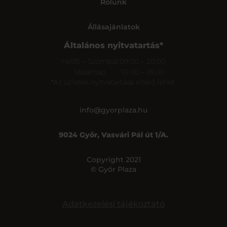
Rólunk
Állásajánlatok
Általános nyitvatartás*
Hétfő – Szombat
09:00 – 20:00
Vasárnap
10:00 – 18:00
*Az üzletek nyitvatartása eltérő lehet.
info@gyorplaza.hu
9024 Győr, Vasvári Pál út 1/A.
Copyright 2021
© Győr Plaza
Adatkezelési tájékoztató