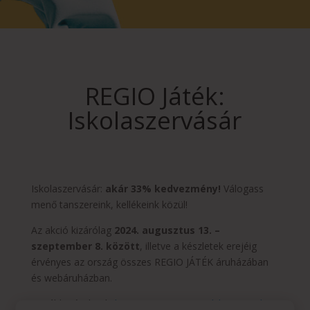
REGIO Játék:
Iskolaszervásár
Iskolaszervásár:
akár 33% kedvezmény!
Válogass
menő tanszereink, kellékeink közül!
Az akció kizárólag
2024. augusztus 13. –
szeptember 8. között
, illetve a készletek erejéig
érvényes az ország összes REGIO JÁTÉK áruházában
és webáruházban.
További részletek:
https://www.regiojatek.hu/termek-