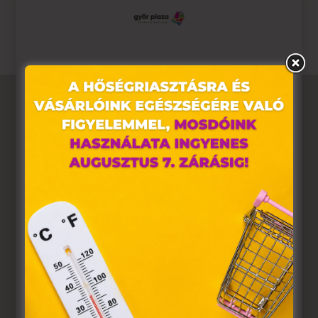
lista-backtoschool.html
Ez az oldal sütiket használ
Weboldalunkon „cookie"-kat (továbbiakban „süti")
alkalmazunk. Ezek olyan fájlok, melyek információt
tárolnak webes böngészőjében. Ehhez az Ön
hozzájárulása szükséges.
A „sütiket" az elektronikus hírközlésről szóló 2003. évi C.
törvény, az elektronikus kereskedelmi szolgáltatások, az
információs társadalommal összefüggő szolgáltatások
egyes kérdéseiről szóló 2001. évi CVIII. törvény, valamint
az Európai Unió előírásainak megfelelően használjuk.
Azon weblapoknak, melyek az Európai Unió országain
belül működnek, a „sütik" használatához, és ezeknek a
felhasználó számítógépén vagy egyéb eszközén történő
tárolásához a felhasználók hozzájárulását kell kérniük.