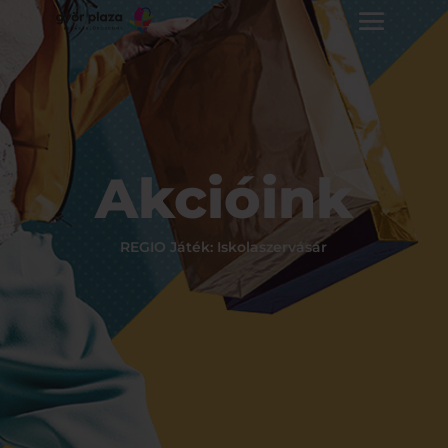
Akcióink
REGIO Játék: Iskolaszervásár