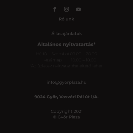
Rólunk
Állásajánlatok
Általános nyitvatartás*
Hétfő – Szombat
09:00 – 20:00
Vasárnap
10:00 – 18:00
*Az üzletek nyitvatartása eltérő lehet.
info@gyorplaza.hu
9024 Győr, Vasvári Pál út 1/A.
Copyright 2021
© Győr Plaza