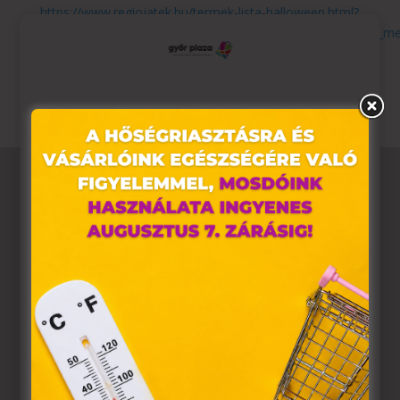
https://www.regiojatek.hu/termek-lista-halloween.html?
utm_content=halloween_hetek&utm_source=indotek&utm_me
Érvényesség:
2025.10.31-ig.
Ez az oldal sütiket használ
Weboldalunkon „cookie"-kat (továbbiakban „süti")
alkalmazunk. Ezek olyan fájlok, melyek információt
tárolnak webes böngészőjében. Ehhez az Ön
hozzájárulása szükséges.
A „sütiket" az elektronikus hírközlésről szóló 2003. évi C.
törvény, az elektronikus kereskedelmi szolgáltatások, az
információs társadalommal összefüggő szolgáltatások
egyes kérdéseiről szóló 2001. évi CVIII. törvény, valamint
az Európai Unió előírásainak megfelelően használjuk.
Azon weblapoknak, melyek az Európai Unió országain
belül működnek, a „sütik" használatához, és ezeknek a
felhasználó számítógépén vagy egyéb eszközén történő
tárolásához a felhasználók hozzájárulását kell kérniük.