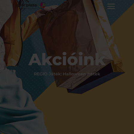
Akcióink
REGIO Játék: Halloween hetek