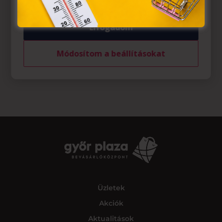
Elfogadom
Módosítom a beállításokat
Üzletek
Akciók
Aktualitások