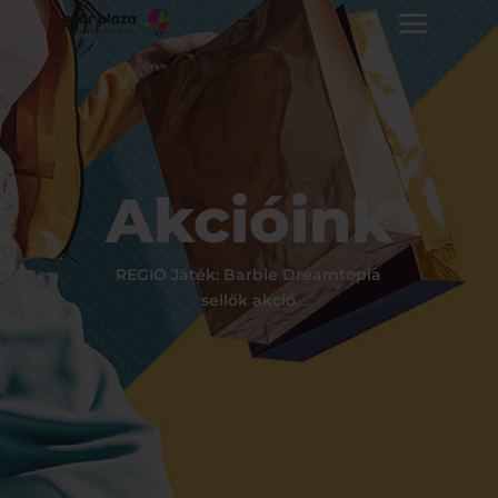
Akcióink
REGIO Játék: Barbie Dreamtopia
sellők akció