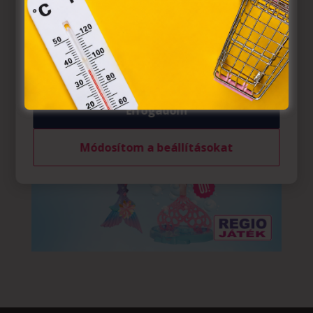
az Európai Unió előírásainak megfelelően használjuk.
Azon weblapoknak, melyek az Európai Unió országain
belül működnek, a „sütik" használatához, és ezeknek a
felhasználó számítógépén vagy egyéb eszközén történő
tárolásához a felhasználók hozzájárulását kell kérniük.
Elfogadom
Módosítom a beállításokat