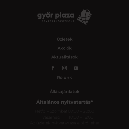
Üzletek
Akciók
Aktualitások
Rólunk
Állásajánlatok
Általános nyitvatartás*
Hétfő – Szombat
09:00 – 20:00
Vasárnap
10:00 – 18:00
*Az üzletek nyitvatartása eltérő lehet.