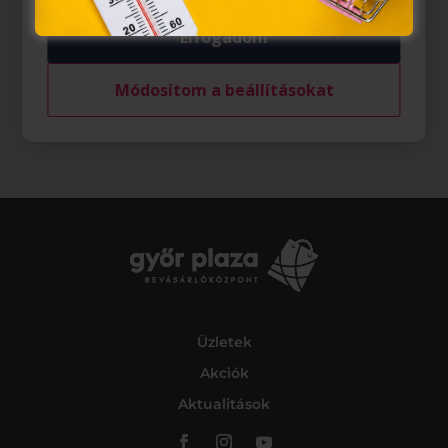
Elfogadom
Módosítom a beállításokat
Üzletek
Akciók
Aktualitások