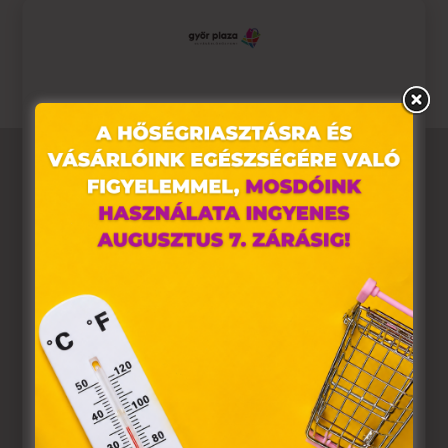
További részletek:
https://www.regiojatek.hu/termek-
lista-kiarusitas.html
Ez az oldal sütiket használ
Weboldalunkon „cookie"-kat (továbbiakban „süti")
alkalmazunk. Ezek olyan fájlok, melyek információt
tárolnak webes böngészőjében. Ehhez az Ön
hozzájárulása szükséges.
A „sütiket" az elektronikus hírközlésről szóló 2003. évi C.
törvény, az elektronikus kereskedelmi szolgáltatások, az
információs társadalommal összefüggő szolgáltatások
egyes kérdéseiről szóló 2001. évi CVIII. törvény, valamint
az Európai Unió előírásainak megfelelően használjuk.
Azon weblapoknak, melyek az Európai Unió országain
belül működnek, a „sütik" használatához, és ezeknek a
felhasználó számítógépén vagy egyéb eszközén történő
tárolásához a felhasználók hozzájárulását kell kérniük.