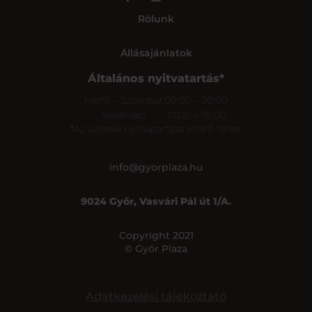
Rólunk
Állásajánlatok
Általános nyitvatartás*
Hétfő – Szombat
09:00 – 20:00
Vasárnap
10:00 – 18:00
*Az üzletek nyitvatartása eltérő lehet.
info@gyorplaza.hu
9024 Győr, Vasvári Pál út 1/A.
Copyright 2021
© Győr Plaza
Adatkezelési tájékoztató