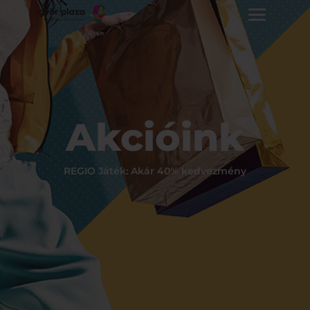
Akcióink
REGIO Játék: Akár 40% kedvezmény