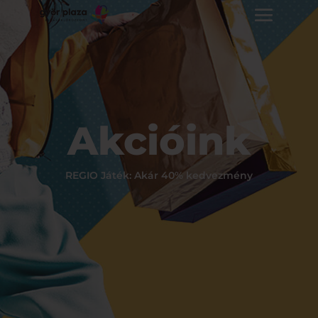
Akcióink
REGIO Játék: Akár 40% kedvezmény