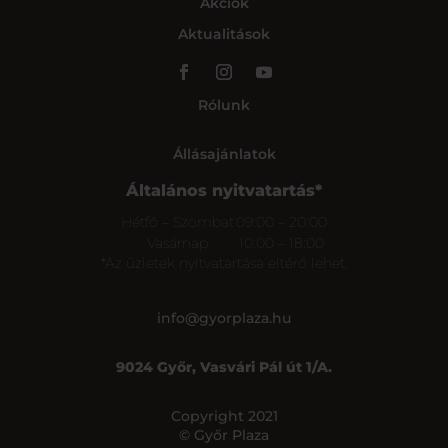
Akciók
Aktualitások
Rólunk
Állásajánlatok
Általános nyitvatartás*
Hétfő – Szombat
09:00 – 20:00
Vasárnap
10:00 – 18:00
*Az üzletek nyitvatartása eltérő lehet.
info@gyorplaza.hu
9024 Győr, Vasvári Pál út 1/A.
Copyright 2021
© Győr Plaza