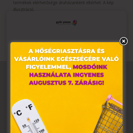
termékek elérhetősége áruházanként eltérhet. A kép
illusztráció.
További részletek:
https://www.regiojatek.hu/termek-lista-
kreativnapok.html
Ez az oldal sütiket használ
Weboldalunkon „cookie"-kat (továbbiakban „süti")
alkalmazunk. Ezek olyan fájlok, melyek információt
tárolnak webes böngészőjében. Ehhez az Ön
hozzájárulása szükséges.
A „sütiket" az elektronikus hírközlésről szóló 2003. évi C.
törvény, az elektronikus kereskedelmi szolgáltatások, az
információs társadalommal összefüggő szolgáltatások
egyes kérdéseiről szóló 2001. évi CVIII. törvény, valamint
az Európai Unió előírásainak megfelelően használjuk.
Azon weblapoknak, melyek az Európai Unió országain
belül működnek, a „sütik" használatához, és ezeknek a
felhasználó számítógépén vagy egyéb eszközén történő