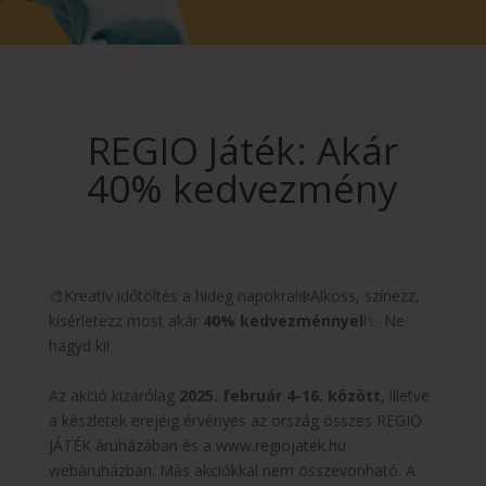
REGIO Játék: Akár
40% kedvezmény
🎨Kreatív időtöltés a hideg napokra!❄️Alkoss, színezz,
kísérletezz most akár
40% kedvezménnyel
!✨ Ne
hagyd ki!
Az akció kizárólag
2025. február 4-16. között
, illetve
a készletek erejéig érvényes az ország összes REGIO
JÁTÉK áruházában és a www.regiojatek.hu
webáruházban. Más akciókkal nem összevonható. A