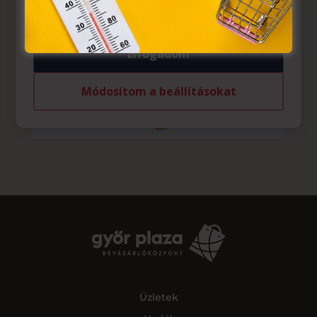
tárolásához a felhasználók hozzájárulását kell kérniük.
Elfogadom
Módosítom a beállításokat
Üzletek