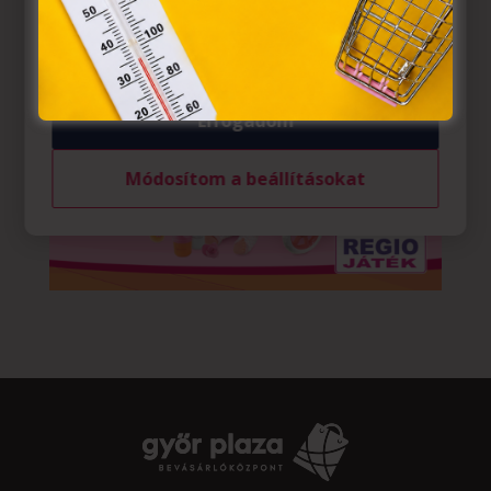
felhasználó számítógépén vagy egyéb eszközén történő
tárolásához a felhasználók hozzájárulását kell kérniük.
Elfogadom
Módosítom a beállításokat