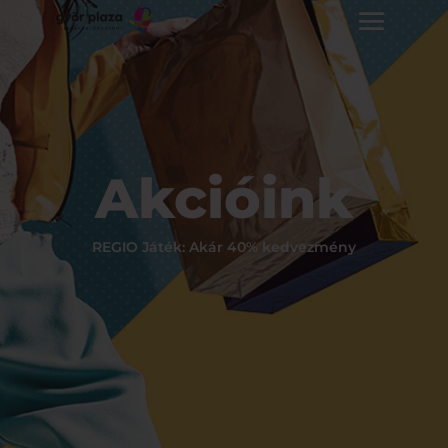
Akcióink
REGIO Játék: Akár 40% kedvezmény