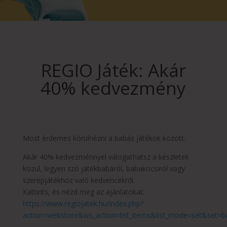
REGIO Játék: Akár
40% kedvezmény
Most érdemes körülnézni a babás játékok között.
Akár 40% kedvezménnyel válogathatsz a készletek
közül, legyen szó játékbabáról, babakocsiról vagy
szerepjátékhoz való kedvencekről.
Kattints, és nézd meg az ajánlatokat:
https://www.regiojatek.hu/index.php?
action=webstore&ws_action=list_items&list_mode=set&set