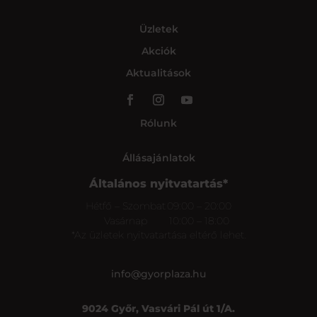
Üzletek
Akciók
Aktualitások
Rólunk
Állásajánlatok
Általános nyitvatartás*
Hétfő – Szombat
09:00 – 20:00
Vasárnap
10:00 – 18:00
*Az üzletek nyitvatartása eltérő lehet.
info@gyorplaza.hu
9024 Győr, Vasvári Pál út 1/A.