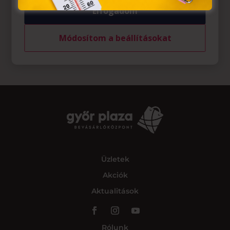
Elfogadom
Módosítom a beállításokat
Üzletek
Akciók
Aktualitások
Rólunk