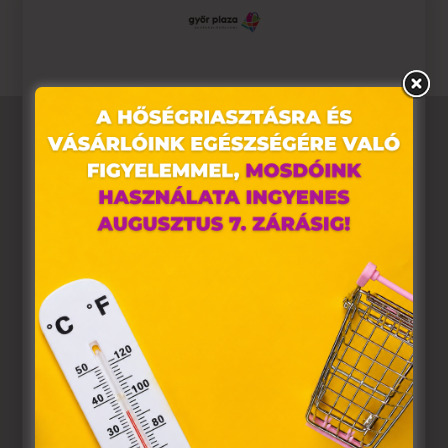
Érvényesség:
2025.06.15-ig
Ez az oldal sütiket használ
Weboldalunkon „cookie"-kat (továbbiakban „süti")
alkalmazunk. Ezek olyan fájlok, melyek információt
tárolnak webes böngészőjében. Ehhez az Ön
hozzájárulása szükséges.
A „sütiket" az elektronikus hírközlésről szóló 2003. évi C.
törvény, az elektronikus kereskedelmi szolgáltatások, az
információs társadalommal összefüggő szolgáltatások
egyes kérdéseiről szóló 2001. évi CVIII. törvény, valamint
az Európai Unió előírásainak megfelelően használjuk.
Azon weblapoknak, melyek az Európai Unió országain
belül működnek, a „sütik" használatához, és ezeknek a
felhasználó számítógépén vagy egyéb eszközén történő
tárolásához a felhasználók hozzájárulását kell kérniük.