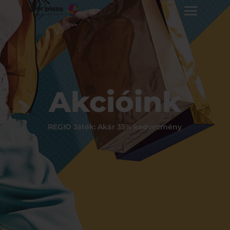
Akcióink
REGIO Játék: Akár 35% kedvezmény