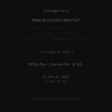
Állásajánlatok
Általános nyitvatartás*
Hétfő – Szombat
09:00 – 20:00
Vasárnap
10:00 – 18:00
*Az üzletek nyitvatartása eltérő lehet.
info@gyorplaza.hu
9024 Győr, Vasvári Pál út 1/A.
Copyright 2021
© Győr Plaza
Adatkezelési tájékoztató