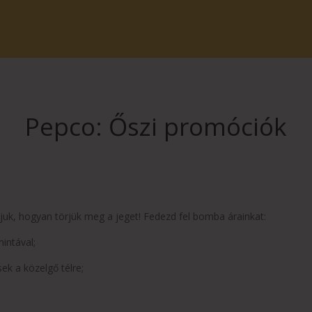
Pepco: Őszi promóciók
djuk, hogyan törjük meg a jeget! Fedezd fel bomba árainkat:
intával;
ek a közelgő télre;