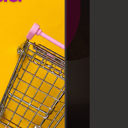
az Ön
y, az
ommal
VIII.
. Azon
ütik"
egyéb
k.