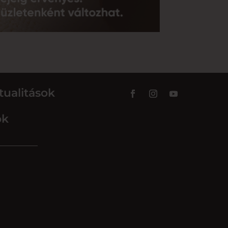
tualitások
ok