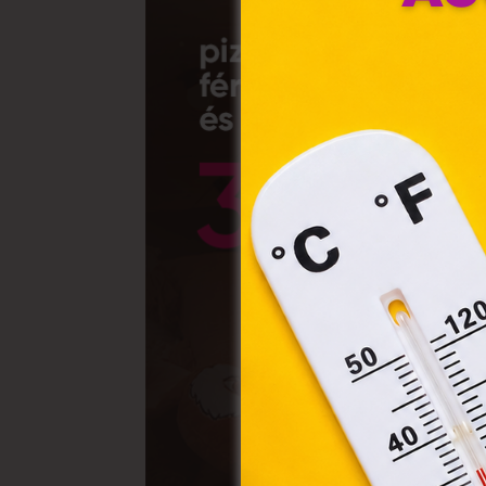
fájl
hozz
A „s
elek
össz
törvé
webl
hasz
eszkö