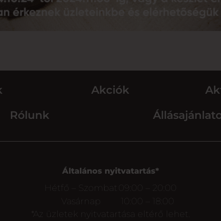
k
Akciók
Ak
Rólunk
Állásajánlat
Általános nyitvatartás*
Hétfő – Szombat
09:00 – 20:00
Vasárnap
10:00 – 18:00
*Az üzletek nyitvatartása eltérő lehet.