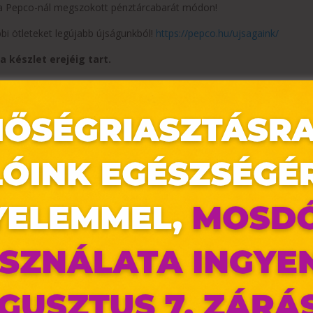
 a Pepco-nál megszokott pénztárcabarát módon!
bbi ötleteket legújabb újságunkból!
https://pepco.hu/ujsagaink/
a készlet erejéig tart.
 elérhetőségük üzletenként változhat.
az oldal sütiket használ
ldalunkon „cookie"-kat (továbbiakban „süti") alkalmazunk. Ezek 