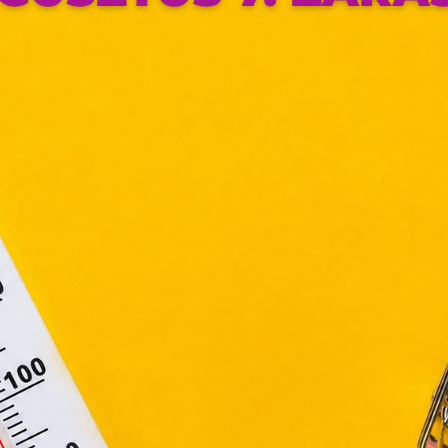
ok, melyek információt tárolnak webes böngészőjében. Ehhez 
ájárulása szükséges.
ütiket" az elektronikus hírközlésről szóló 2003. évi C. törvén
tronikus kereskedelmi szolgáltatások, az információs társadal
efüggő szolgáltatások egyes kérdéseiről szóló 2001. évi C
ny, valamint az Európai Unió előírásainak megfelelően használjuk
apoknak, melyek az Európai Unió országain belül működnek, a „s
nálatához, és ezeknek a felhasználó számítógépén vagy 
zén történő tárolásához a felhasználók hozzájárulását kell kérniü
Elfogadom
Módosítom a beállításokat