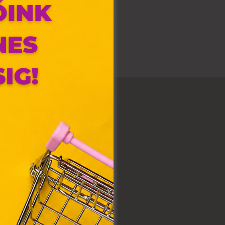
olyan
az Ön
y, az
ommal
VIII.
. Azon
ütik"
egyéb
k.