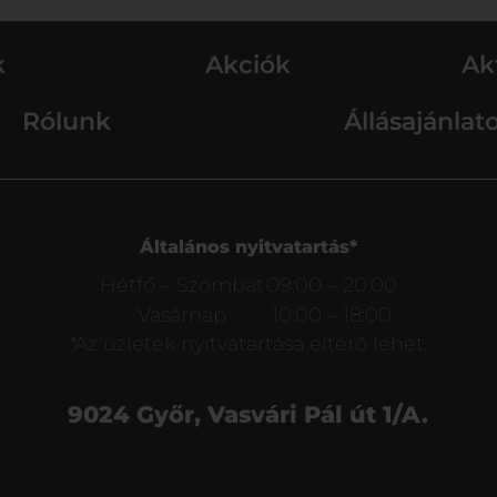
k
Akciók
Ak
Rólunk
Állásajánlat
Általános nyitvatartás*
Hétfő – Szombat
09:00 – 20:00
Vasárnap
10:00 – 18:00
*Az üzletek nyitvatartása eltérő lehet.
9024 Győr, Vasvári Pál út 1/A.