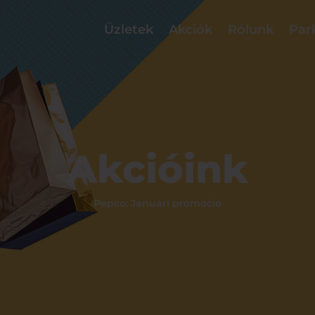
Üzletek
Akciók
Rólunk
Par
Akcióink
Pepco: Januári promóció