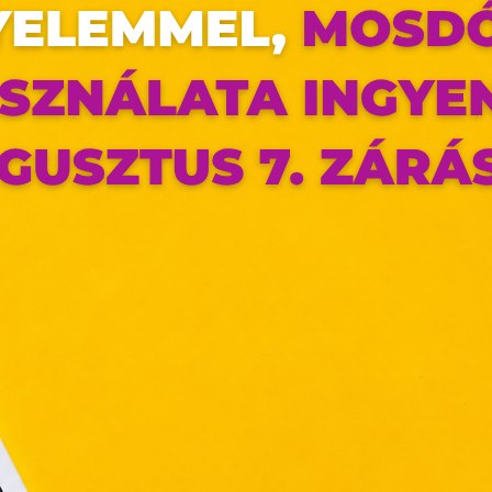
az oldal sütiket használ
ldalunkon „cookie"-kat (továbbiakban „süti") alkalmazunk. Ezek 
ok, melyek információt tárolnak webes böngészőjében. Ehhez 
ájárulása szükséges.
ütiket" az elektronikus hírközlésről szóló 2003. évi C. törvén
tronikus kereskedelmi szolgáltatások, az információs társadal
efüggő szolgáltatások egyes kérdéseiről szóló 2001. évi C
ny, valamint az Európai Unió előírásainak megfelelően használjuk
apoknak, melyek az Európai Unió országain belül működnek, a „s
nálatához, és ezeknek a felhasználó számítógépén vagy 
zén történő tárolásához a felhasználók hozzájárulását kell kérniü