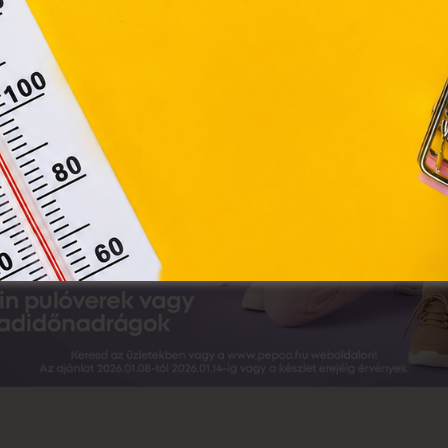
Elfogadom
Módosítom a beállításokat