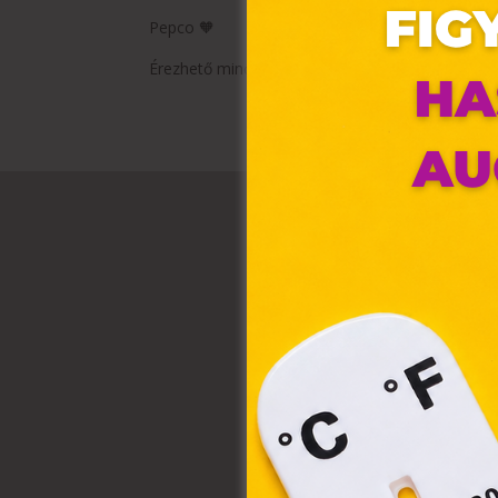
Pepco 🧡
Érezhető minőség, szerethető áron.
Ez 
Webo
fájl
hozz
A „s
elek
össz
törvé
webl
hasz
eszkö