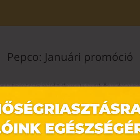
Pepco: Januári promóció
 a Pepco-t és fedezd fel Bekkin sportruházati kollekciónkat az egé
zetesen remek árakon!
bbi ötleteket weboldalunkról!
https://www.pepco.hu
szlet erejéig érvényes.
 elérhetőségük üzletenként változhat.