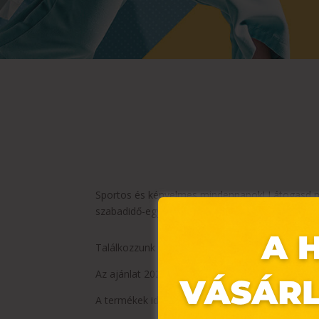
Sportos és kényelmes mindennapok! Látogasd meg
szabadidő-együttesek a legkisebbeknek, termés
Találkozzunk a Pepco-ban! Addig is: meríts tová
Az ajánlat 2026.01.08-tól 2026.01.14-ig vagy a ké
A termékek időszakosan érkeznek üzleteinkbe és