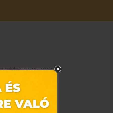
sz családnak. Pulóverek, nadrágok és