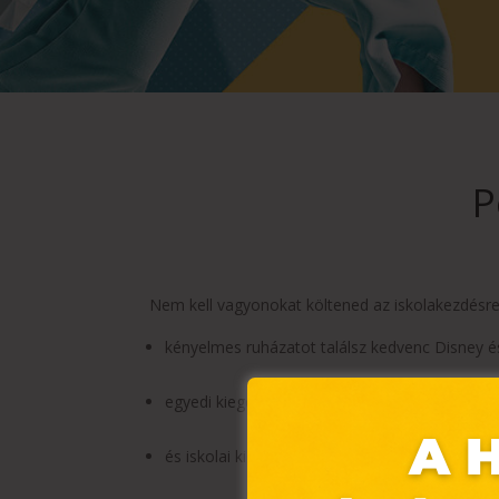
P
Nem kell vagyonokat költened az iskolakezdésre
kényelmes ruházatot találsz kedvenc Disney és
egyedi kiegészítőket vásárolhatsz Disney és Ma
és iskolai kiegészítők széles kínálatából váloga