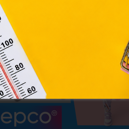
Elfogadom
Módosítom a beállításokat