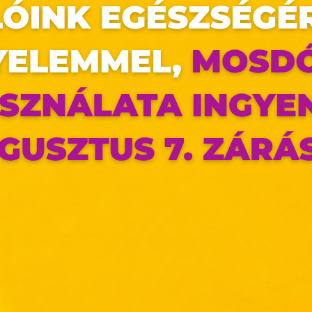
bbi ötleteket legújabb újságunkból!
https://pepco.hu/ujsagaink/
észlet erejéig tart.
 elérhetőségük üzletenként változhat.
az oldal sütiket használ
ldalunkon „cookie"-kat (továbbiakban „süti") alkalmazunk. Ezek 
ok, melyek információt tárolnak webes böngészőjében. Ehhez 
ájárulása szükséges.
ütiket" az elektronikus hírközlésről szóló 2003. évi C. törvén
tronikus kereskedelmi szolgáltatások, az információs társadal
efüggő szolgáltatások egyes kérdéseiről szóló 2001. évi C
ny, valamint az Európai Unió előírásainak megfelelően használjuk
apoknak, melyek az Európai Unió országain belül működnek, a „s
nálatához, és ezeknek a felhasználó számítógépén vagy 
zén történő tárolásához a felhasználók hozzájárulását kell kérniü