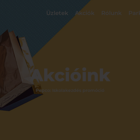
Üzletek
Akciók
Rólunk
Par
Akcióink
Pepco: Iskolakezdés promóció