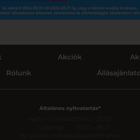
k
Akciók
Ak
Rólunk
Állásajánlat
Általános nyitvatartás*
Hétfő – Szombat
09:00 – 20:00
Vasárnap
10:00 – 18:00
*Az üzletek nyitvatartása eltérő lehet.