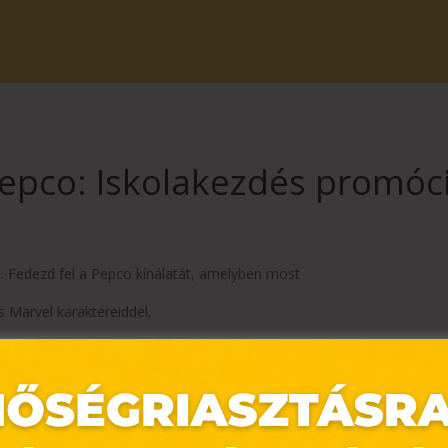
epco: Iskolakezdés promóc
. Fedezd fel a Pepco kínálatát, amelyben most
 Marvel karaktereiddel,
rvel stílusban,
thatsz.