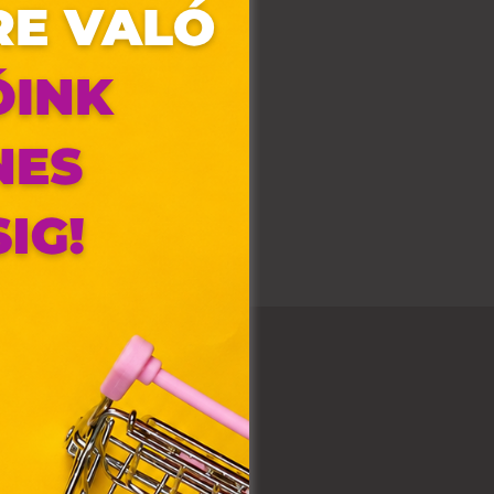
olyan
az Ön
y, az
ommal
VIII.
. Azon
ütik"
egyéb
k.