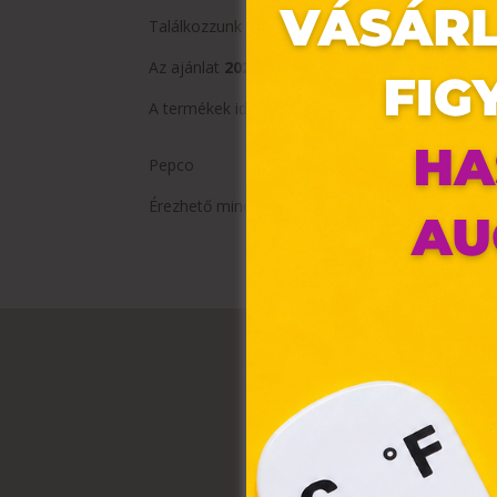
Találkozzunk a Pepco-ban! Addig is: meríts tová
Az ajánlat
2024.08.15-től 2024.08.21-ig
vagy a k
A termékek időszakosan érkeznek üzleteinkbe és
Pepco
Ez 
Érezhető minőség, szerethető áron.
Webo
fájl
hozz
A „s
elek
össz
törvé
webl
hasz
eszkö