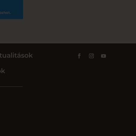
tualitások
ok