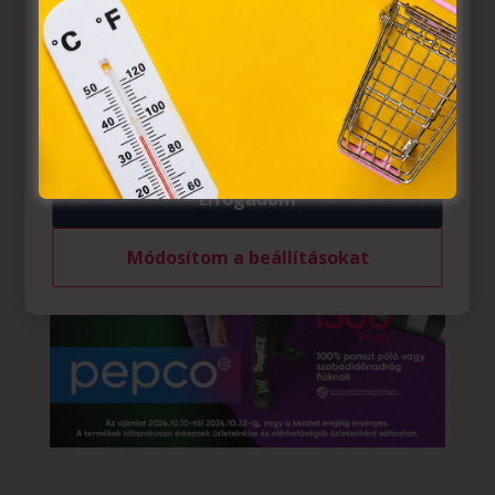
egyes kérdéseiről szóló 2001. évi CVIII. törvény, valamint
az Európai Unió előírásainak megfelelően használjuk.
Azon weblapoknak, melyek az Európai Unió országain
belül működnek, a „sütik" használatához, és ezeknek a
felhasználó számítógépén vagy egyéb eszközén történő
tárolásához a felhasználók hozzájárulását kell kérniük.
Elfogadom
Módosítom a beállításokat