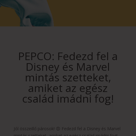
PEPCO: Fedezd fel a
Disney és Marvel
mintás szetteket,
amiket az egész
család imádni fog!
Jól összeillő párosok! 😍 Fedezd fel a Disney és Marvel
mintás szetteket, amiket az egész család imádni fog!