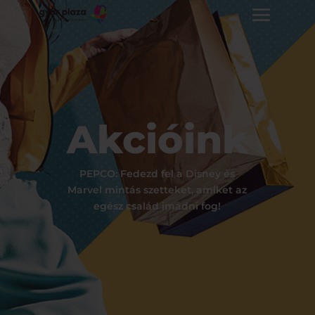
Akcióink
PEPCO: Fedezd fel a Disney és
Marvel mintás szetteket, amiket az
egész család imádni fog!