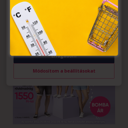
információs társadalommal összefüggő szolgáltatások
egyes kérdéseiről szóló 2001. évi CVIII. törvény, valamint
az Európai Unió előírásainak megfelelően használjuk.
Azon weblapoknak, melyek az Európai Unió országain
belül működnek, a „sütik" használatához, és ezeknek a
felhasználó számítógépén vagy egyéb eszközén történő
tárolásához a felhasználók hozzájárulását kell kérniük.
Elfogadom
Módosítom a beállításokat