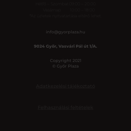
Hétfő – Szombat
09:00 – 20:00
Vasárnap
10:00 – 18:00
*Az üzletek nyitvatartása eltérő lehet.
info@gyorplaza.hu
9024 Győr, Vasvári Pál út 1/A.
Copyright 2021
© Győr Plaza
Adatkezelési tájékoztató
Felhasználási feltételek