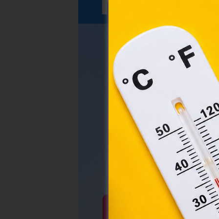
A „s
elek
össz
törvé
webl
hasz
eszkö