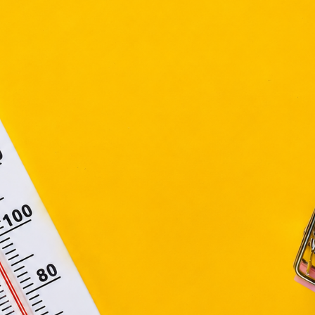
ütiket" az elektronikus hírközlésről szóló 2003. évi C. törvén
tronikus kereskedelmi szolgáltatások, az információs társadal
efüggő szolgáltatások egyes kérdéseiről szóló 2001. évi C
ny, valamint az Európai Unió előírásainak megfelelően használjuk
apoknak, melyek az Európai Unió országain belül működnek, a „s
nálatához, és ezeknek a felhasználó számítógépén vagy 
zén történő tárolásához a felhasználók hozzájárulását kell kérniü
Elfogadom
Módosítom a beállításokat