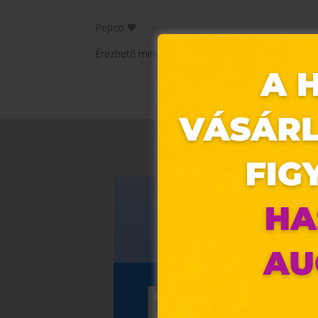
Pepco 🧡
Érezhető minőség, szerethető áron.
Ez 
Webo
fájl
hozz