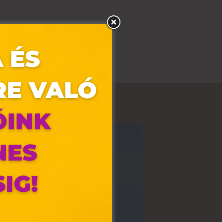
olyan
az Ön