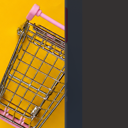
y, az
ommal
VIII.
. Azon
ütik"
egyéb
k.