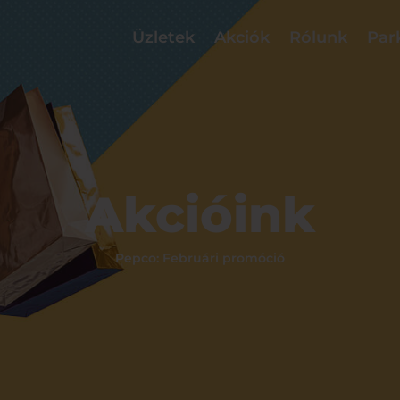
Üzletek
Akciók
Rólunk
Par
Akcióink
Pepco: Februári promóció