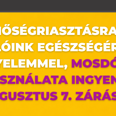
az oldal sütiket használ
ldalunkon „cookie"-kat (továbbiakban „süti") alkalmazunk. Ezek 
ok, melyek információt tárolnak webes böngészőjében. Ehhez 
ájárulása szükséges.