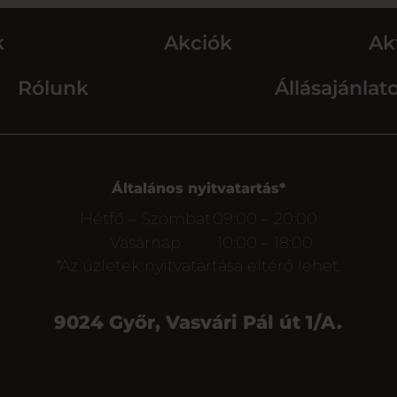
k
Akciók
Ak
Rólunk
Állásajánlat
Általános nyitvatartás*
Hétfő – Szombat
09:00 – 20:00
Vasárnap
10:00 – 18:00
*Az üzletek nyitvatartása eltérő lehet.
9024 Győr, Vasvári Pál út 1/A.