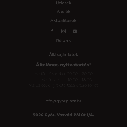
Üzletek
Akciók
Aktualitások
Rólunk
Állásajánlatok
Általános nyitvatartás*
Hétfő – Szombat
09:00 – 20:00
Vasárnap
10:00 – 18:00
*Az üzletek nyitvatartása eltérő lehet.
info@gyorplaza.hu
9024 Győr, Vasvári Pál út 1/A.