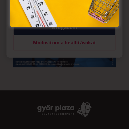
felhasználó számítógépén vagy egyéb eszközén történő
tárolásához a felhasználók hozzájárulását kell kérniük.
Elfogadom
Módosítom a beállításokat