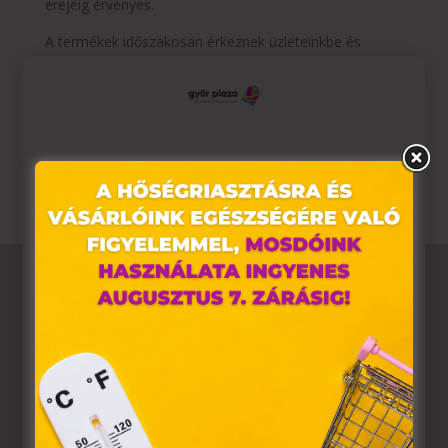
erejéig érvényes.
A termékek időszakosan érkeznek üzleteinkbe és
elérhetőségük üzletenként változhat.
Pepco 🧡
Érezhető minőség, szerethető áron.
Ez az oldal sütiket használ
Weboldalunkon „cookie"-kat (továbbiakban „süti")
alkalmazunk. Ezek olyan fájlok, melyek információt
tárolnak webes böngészőjében. Ehhez az Ön
hozzájárulása szükséges.
A „sütiket" az elektronikus hírközlésről szóló 2003. évi C.
törvény, az elektronikus kereskedelmi szolgáltatások, az
információs társadalommal összefüggő szolgáltatások
egyes kérdéseiről szóló 2001. évi CVIII. törvény, valamint
az Európai Unió előírásainak megfelelően használjuk.
Azon weblapoknak, melyek az Európai Unió országain
belül működnek, a „sütik" használatához, és ezeknek a