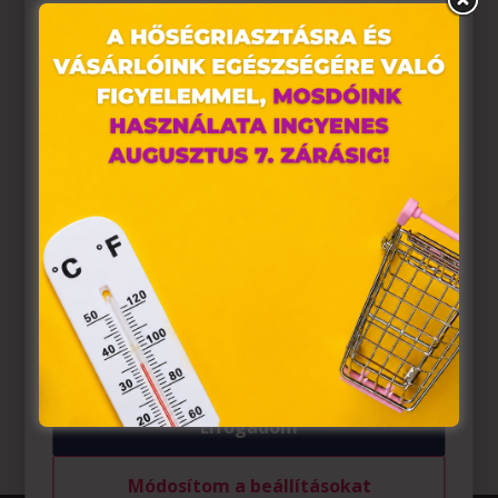
Ez az oldal sütiket használ
Weboldalunkon „cookie"-kat (továbbiakban „süti")
alkalmazunk. Ezek olyan fájlok, melyek információt
tárolnak webes böngészőjében. Ehhez az Ön
hozzájárulása szükséges.
A „sütiket" az elektronikus hírközlésről szóló 2003. évi C.
törvény, az elektronikus kereskedelmi szolgáltatások, az
információs társadalommal összefüggő szolgáltatások
egyes kérdéseiről szóló 2001. évi CVIII. törvény, valamint
az Európai Unió előírásainak megfelelően használjuk.
Azon weblapoknak, melyek az Európai Unió országain
belül működnek, a „sütik" használatához, és ezeknek a
felhasználó számítógépén vagy egyéb eszközén történő
tárolásához a felhasználók hozzájárulását kell kérniük.
Elfogadom
Módosítom a beállításokat