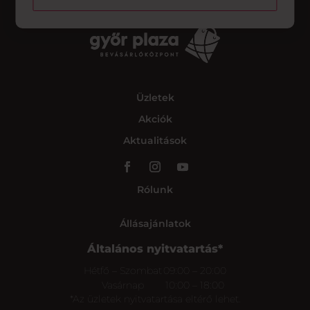
Üzletek
Akciók
Aktualitások
Rólunk
Állásajánlatok
Általános nyitvatartás*
Hétfő – Szombat
09:00 – 20:00
Vasárnap
10:00 – 18:00
*Az üzletek nyitvatartása eltérő lehet.