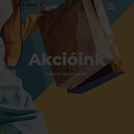
Akcióink
Masca: Új kollekció