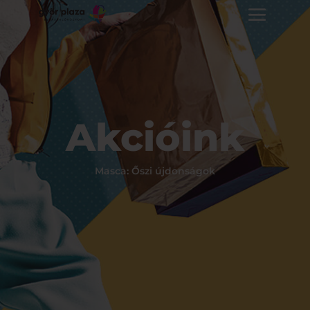
Akcióink
Masca: Őszi újdonságok