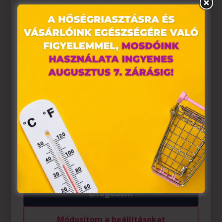
Ez az oldal sütiket használ
Weboldalunkon „cookie"-kat (továbbiakban „süti")
alkalmazunk. Ezek olyan fájlok, melyek információt
tárolnak webes böngészőjében. Ehhez az Ön
hozzájárulása szükséges.
A „sütiket" az elektronikus hírközlésről szóló 2003. évi C.
törvény, az elektronikus kereskedelmi szolgáltatások, az
információs társadalommal összefüggő szolgáltatások
egyes kérdéseiről szóló 2001. évi CVIII. törvény, valamint
az Európai Unió előírásainak megfelelően használjuk.
Azon weblapoknak, melyek az Európai Unió országain
belül működnek, a „sütik" használatához, és ezeknek a
felhasználó számítógépén vagy egyéb eszközén történő
tárolásához a felhasználók hozzájárulását kell kérniük.
Elfogadom
Módosítom a beállításokat