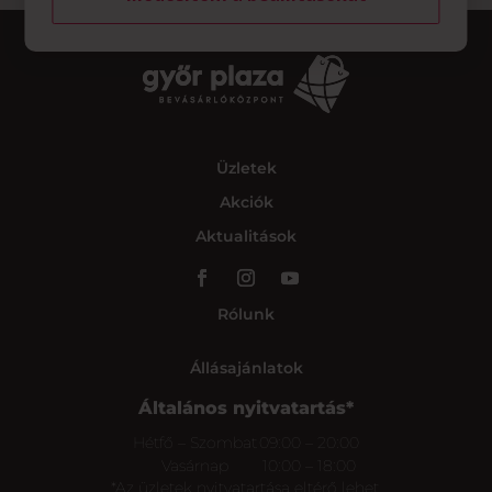
Üzletek
Akciók
Aktualitások
Rólunk
Állásajánlatok
Általános nyitvatartás*
Hétfő – Szombat
09:00 – 20:00
Vasárnap
10:00 – 18:00
*Az üzletek nyitvatartása eltérő lehet.