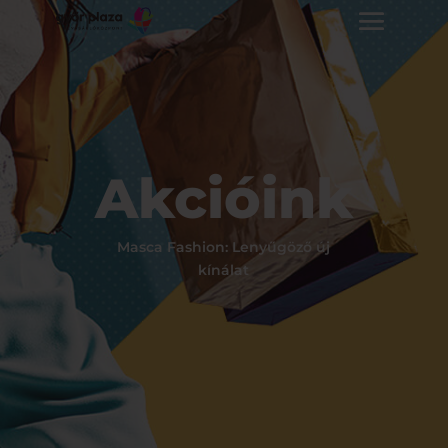
Akcióink
Masca Fashion: Lenyűgöző új
kínálat