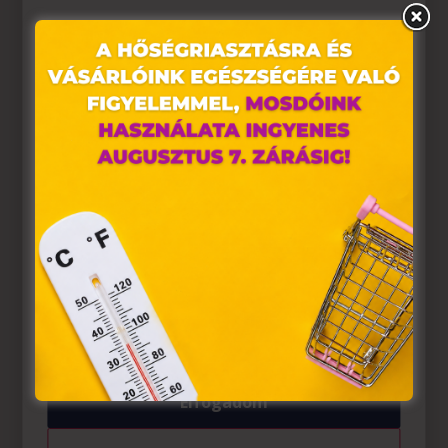
Ez az oldal sütiket használ
Weboldalunkon „cookie"-kat (továbbiakban „süti")
alkalmazunk. Ezek olyan fájlok, melyek információt
tárolnak webes böngészőjében. Ehhez az Ön
hozzájárulása szükséges.
A „sütiket" az elektronikus hírközlésről szóló 2003. évi C.
törvény, az elektronikus kereskedelmi szolgáltatások, az
információs társadalommal összefüggő szolgáltatások
egyes kérdéseiről szóló 2001. évi CVIII. törvény, valamint
az Európai Unió előírásainak megfelelően használjuk.
Azon weblapoknak, melyek az Európai Unió országain
belül működnek, a „sütik" használatához, és ezeknek a
felhasználó számítógépén vagy egyéb eszközén történő
tárolásához a felhasználók hozzájárulását kell kérniük.
Elfogadom