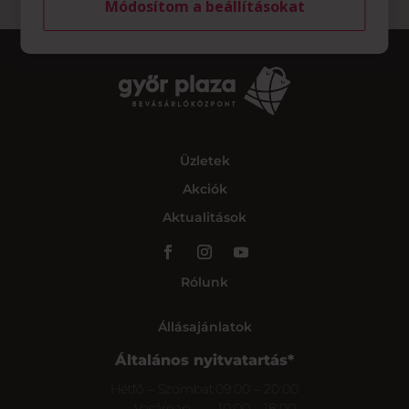
Módosítom a beállításokat
Üzletek
Akciók
Aktualitások
Rólunk
Állásajánlatok
Általános nyitvatartás*
Hétfő – Szombat
09:00 – 20:00
Vasárnap
10:00 – 18:00