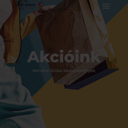
Akcióink
Kensho: Óriási kedvezmények