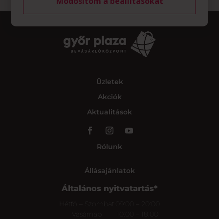
Módosítom a beállításokat
Üzletek
Akciók
Aktualitások
Rólunk
Állásajánlatok
Általános nyitvatartás*
Hétfő – Szombat
09:00 – 20:00
Vasárnap
10:00 – 18:00