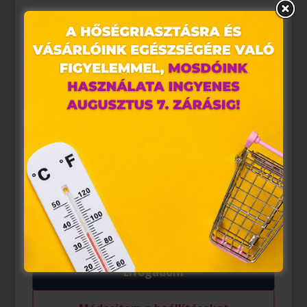
Ez az oldal sütiket használ
Weboldalunkon „cookie"-kat (továbbiakban „süti")
alkalmazunk. Ezek olyan fájlok, melyek információt
tárolnak webes böngészőjében. Ehhez az Ön
hozzájárulása szükséges.
A „sütiket" az elektronikus hírközlésről szóló 2003. évi C.
törvény, az elektronikus kereskedelmi szolgáltatások, az
információs társadalommal összefüggő szolgáltatások
egyes kérdéseiről szóló 2001. évi CVIII. törvény, valamint
az Európai Unió előírásainak megfelelően használjuk.
Azon weblapoknak, melyek az Európai Unió országain
belül működnek, a „sütik" használatához, és ezeknek a
felhasználó számítógépén vagy egyéb eszközén történő
tárolásához a felhasználók hozzájárulását kell kérniük.
Elfogadom