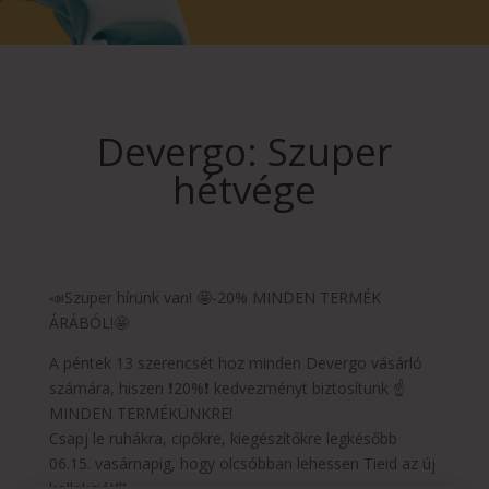
Devergo: Szuper
hétvége
📣Szuper hírünk van! 🤩-20% MINDEN TERMÉK
ÁRÁBÓL!🤩
A péntek 13 szerencsét hoz minden Devergo vásárló
számára, hiszen ❗20%❗ kedvezményt biztosítunk ☝️
MINDEN TERMÉKÜNKRE!
Csapj le ruhákra, cipőkre, kiegészítőkre legkésőbb
06.15. vasárnapig, hogy olcsóbban lehessen Tieid az új
kollekció!⏰