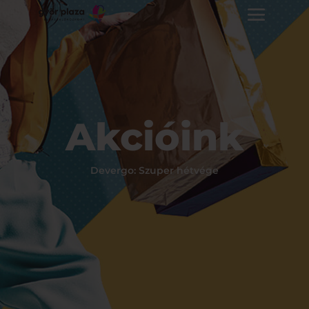
Akcióink
Devergo: Szuper hétvége