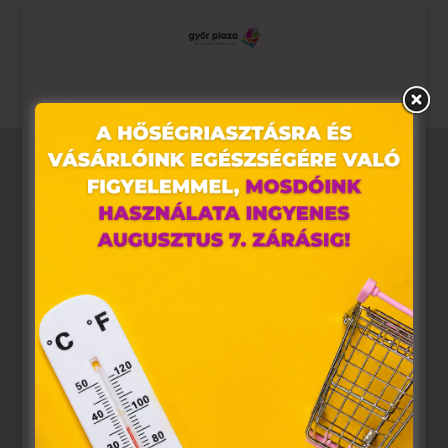
Az akció 06.13-06.15. között érvényes.
Ez az oldal sütiket használ
Weboldalunkon „cookie"-kat (továbbiakban „süti")
alkalmazunk. Ezek olyan fájlok, melyek információt
tárolnak webes böngészőjében. Ehhez az Ön
hozzájárulása szükséges.
A „sütiket" az elektronikus hírközlésről szóló 2003. évi C.
törvény, az elektronikus kereskedelmi szolgáltatások, az
információs társadalommal összefüggő szolgáltatások
egyes kérdéseiről szóló 2001. évi CVIII. törvény, valamint
az Európai Unió előírásainak megfelelően használjuk.
Azon weblapoknak, melyek az Európai Unió országain
belül működnek, a „sütik" használatához, és ezeknek a
felhasználó számítógépén vagy egyéb eszközén történő
tárolásához a felhasználók hozzájárulását kell kérniük.