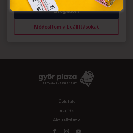
Elfogadom
Módosítom a beállításokat
Üzletek
Akciók
Aktualitások