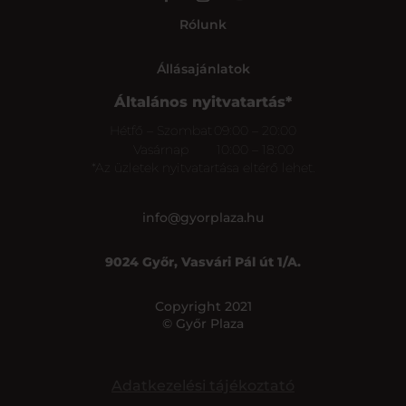
Rólunk
Állásajánlatok
Általános nyitvatartás*
Hétfő – Szombat
09:00 – 20:00
Vasárnap
10:00 – 18:00
*Az üzletek nyitvatartása eltérő lehet.
info@gyorplaza.hu
9024 Győr, Vasvári Pál út 1/A.
Copyright 2021
© Győr Plaza
Adatkezelési tájékoztató