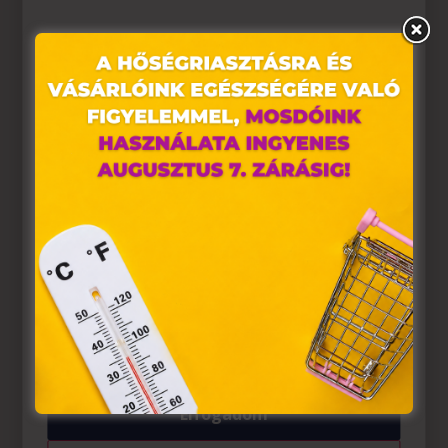
Ez az oldal sütiket használ
Weboldalunkon „cookie"-kat (továbbiakban „süti")
alkalmazunk. Ezek olyan fájlok, melyek információt
tárolnak webes böngészőjében. Ehhez az Ön
hozzájárulása szükséges.
A „sütiket" az elektronikus hírközlésről szóló 2003. évi C.
törvény, az elektronikus kereskedelmi szolgáltatások, az
információs társadalommal összefüggő szolgáltatások
egyes kérdéseiről szóló 2001. évi CVIII. törvény, valamint
az Európai Unió előírásainak megfelelően használjuk.
Azon weblapoknak, melyek az Európai Unió országain
belül működnek, a „sütik" használatához, és ezeknek a
felhasználó számítógépén vagy egyéb eszközén történő
tárolásához a felhasználók hozzájárulását kell kérniük.
Elfogadom