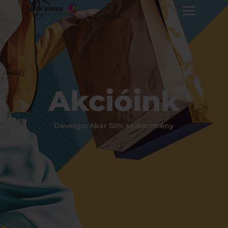
Akcióink
Devergo: Akár 50% kedvezmény