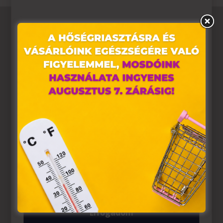
Ez az oldal sütiket használ
Weboldalunkon „cookie"-kat (továbbiakban „süti")
alkalmazunk. Ezek olyan fájlok, melyek információt
tárolnak webes böngészőjében. Ehhez az Ön
hozzájárulása szükséges.
A „sütiket" az elektronikus hírközlésről szóló 2003. évi C.
törvény, az elektronikus kereskedelmi szolgáltatások, az
információs társadalommal összefüggő szolgáltatások
egyes kérdéseiről szóló 2001. évi CVIII. törvény, valamint
az Európai Unió előírásainak megfelelően használjuk.
Azon weblapoknak, melyek az Európai Unió országain
belül működnek, a „sütik" használatához, és ezeknek a
felhasználó számítógépén vagy egyéb eszközén történő
tárolásához a felhasználók hozzájárulását kell kérniük.
Elfogadom