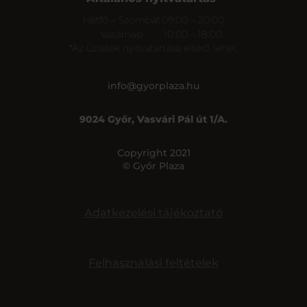
Hétfő – Szombat
09:00 – 20:00
Vasárnap
10:00 – 18:00
*Az üzletek nyitvatartása eltérő lehet.
info@gyorplaza.hu
9024 Győr, Vasvári Pál út 1/A.
Copyright 2021
© Győr Plaza
Adatkezelési tájékoztató
Felhasználási feltételek