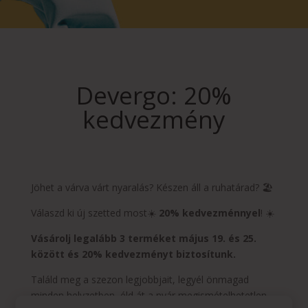
Devergo: 20%
kedvezmény
Jöhet a várva várt nyaralás? Készen áll a ruhatárad? 🏖️
Válaszd ki új szetted most☀️
20% kedvezménnyel
! ☀️
Vásárolj legalább 3 terméket május 19. és 25.
között és 20% kedvezményt biztosítunk.
Találd meg a szezon legjobbjait, legyél önmagad
minden helyzetben, éld át a nyár megismételhetetlen