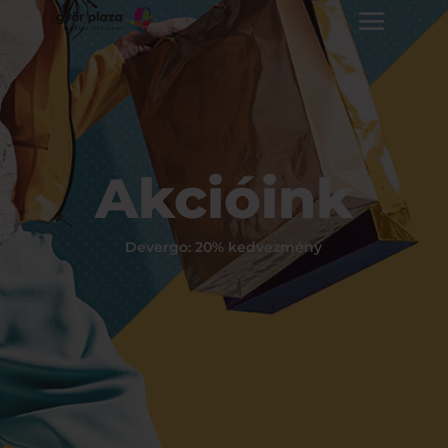
Akcióink
Devergo: 20% kedvezmény