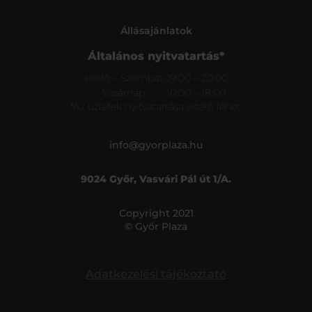
Állásajánlatok
Általános nyitvatartás*
Hétfő – Szombat
09:00 – 20:00
Vasárnap
10:00 – 18:00
*Az üzletek nyitvatartása eltérő lehet.
info@gyorplaza.hu
9024 Győr, Vasvári Pál út 1/A.
Copyright 2021
© Győr Plaza
Adatkezelési tájékoztató