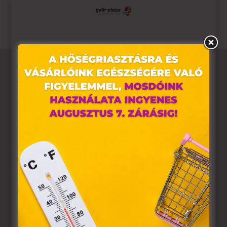
pillanatait a Devergoval!😎
Ez az oldal sütiket használ
Weboldalunkon „cookie"-kat (továbbiakban „süti")
alkalmazunk. Ezek olyan fájlok, melyek információt
tárolnak webes böngészőjében. Ehhez az Ön
hozzájárulása szükséges.
A „sütiket" az elektronikus hírközlésről szóló 2003. évi C.
törvény, az elektronikus kereskedelmi szolgáltatások, az
információs társadalommal összefüggő szolgáltatások
egyes kérdéseiről szóló 2001. évi CVIII. törvény, valamint
az Európai Unió előírásainak megfelelően használjuk.
Azon weblapoknak, melyek az Európai Unió országain
belül működnek, a „sütik" használatához, és ezeknek a
felhasználó számítógépén vagy egyéb eszközén történő
tárolásához a felhasználók hozzájárulását kell kérniük.