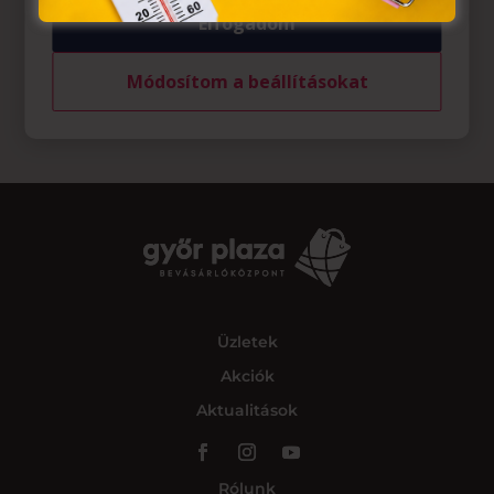
Elfogadom
Módosítom a beállításokat
Üzletek
Akciók
Aktualitások
Rólunk